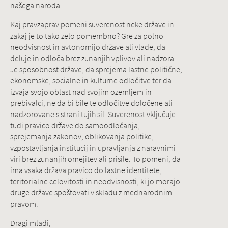
našega naroda.
Kaj pravzaprav pomeni suverenost neke države in
zakaj je to tako zelo pomembno? Gre za polno
neodvisnost in avtonomijo države ali vlade, da
deluje in odloča brez zunanjih vplivov ali nadzora.
Je sposobnost države, da sprejema lastne politične,
ekonomske, socialne in kulturne odločitve ter da
izvaja svojo oblast nad svojim ozemljem in
prebivalci, ne da bi bile te odločitve določene ali
nadzorovane s strani tujih sil. Suverenost vključuje
tudi pravico države do samoodločanja,
sprejemanja zakonov, oblikovanja politike,
vzpostavljanja institucij in upravljanja z naravnimi
viri brez zunanjih omejitev ali prisile. To pomeni, da
ima vsaka država pravico do lastne identitete,
teritorialne celovitosti in neodvisnosti, ki jo morajo
druge države spoštovati v skladu z mednarodnim
pravom.
Dragi mladi,