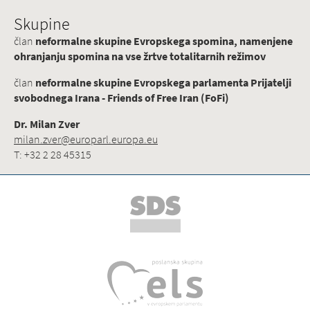
Skupine
član
neformalne skupine Evropskega spomina, namenjene
ohranjanju spomina na vse žrtve totalitarnih režimov
član
neformalne skupine Evropskega parlamenta Prijatelji
svobodnega Irana - Friends of Free Iran (FoFi)
Dr. Milan Zver
milan.zver@europarl.europa.eu
T: +32 2 28 45315