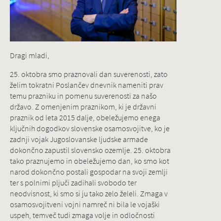
Dragi mladi,
25. oktobra smo praznovali dan suverenosti, zato
želim tokratni Poslančev dnevnik nameniti prav
temu prazniku in pomenu suverenosti za našo
državo. Z omenjenim praznikom, ki je državni
praznik od leta 2015 dalje, obeležujemo enega
ključnih dogodkov slovenske osamosvojitve, ko je
zadnji vojak Jugoslovanske ljudske armade
dokončno zapustil slovensko ozemlje. 25. oktobra
tako praznujemo in obeležujemo dan, ko smo kot
narod dokončno postali gospodar na svoji zemlji
ter s polnimi pljuči zadihali svobodo ter
neodvisnost, ki smo si ju tako zelo želeli. Zmaga v
osamosvojitveni vojni namreč ni bila le vojaški
uspeh, temveč tudi zmaga volje in odločnosti