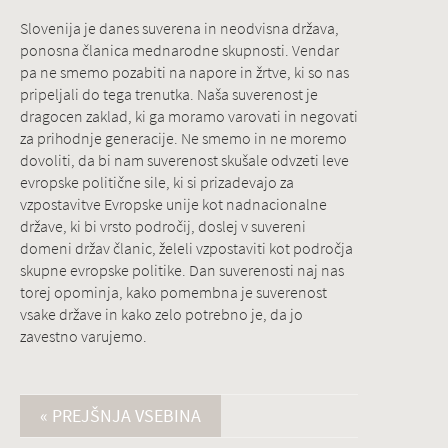
Slovenija je danes suverena in neodvisna država,
ponosna članica mednarodne skupnosti. Vendar
pa ne smemo pozabiti na napore in žrtve, ki so nas
pripeljali do tega trenutka. Naša suverenost je
dragocen zaklad, ki ga moramo varovati in negovati
za prihodnje generacije. Ne smemo in ne moremo
dovoliti, da bi nam suverenost skušale odvzeti leve
evropske politične sile, ki si prizadevajo za
vzpostavitve Evropske unije kot nadnacionalne
države, ki bi vrsto področij, doslej v suvereni
domeni držav članic, želeli vzpostaviti kot področja
skupne evropske politike. Dan suverenosti naj nas
torej opominja, kako pomembna je suverenost
vsake države in kako zelo potrebno je, da jo
zavestno varujemo.
« PREJŠNJA VSEBINA