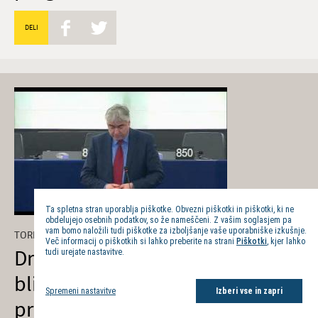
DELI
Ta spletna stran uporablja piškotke. Obvezni piškotki in piškotki, ki ne
obdelujejo osebnih podatkov, so že nameščeni. Z vašim soglasjem pa
vam bomo naložili tudi piškotke za izboljšanje vaše uporabniške izkušnje.
TOREK, 11. FEBRUAR 2020
Več informacij o piškotkih si lahko preberite na strani
Piškotki
, kjer lahko
Dr. Milan Zver: S Trumpovim
tudi urejate nastavitve.
bližnjevzhodnim mirovnim
Spremeni nastavitve
Izberi vse in zapri
predlogom Izraelci dobijo