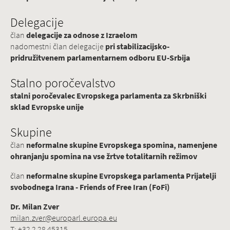
Delegacije
član
delegacije za odnose z Izraelom
nadomestni član delegacije
pri stabilizacijsko-
pridružitvenem parlamentarnem odboru EU-Srbija
Stalno poročevalstvo
stalni poročevalec Evropskega parlamenta za Skrbniški
sklad Evropske unije
Skupine
član
neformalne skupine Evropskega spomina, namenjene
ohranjanju spomina na vse žrtve totalitarnih režimov
član
neformalne skupine Evropskega parlamenta Prijatelji
svobodnega Irana - Friends of Free Iran (FoFi)
Dr. Milan Zver
milan.zver@europarl.europa.eu
T: +32 2 28 45315