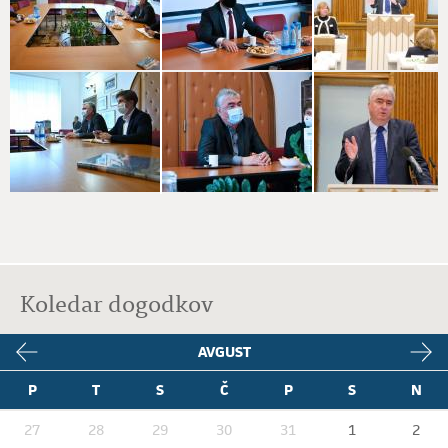
Koledar dogodkov
AVGUST
P
T
S
Č
P
S
N
27
28
29
30
31
1
2