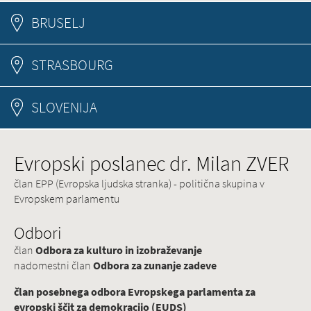
BRUSELJ
STRASBOURG
SLOVENIJA
Evropski poslanec dr. Milan ZVER
član EPP (Evropska ljudska stranka) - politična skupina v
Evropskem parlamentu
Odbori
član
Odbora za kulturo in izobraževanje
nadomestni član
Odbora za zunanje zadeve
član posebnega odbora Evropskega parlamenta za
evropski ščit za demokracijo (EUDS)