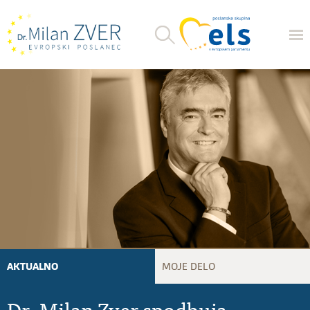
AKTUALNO
MOJE DELO
Dr. Milan Zver spodbuja