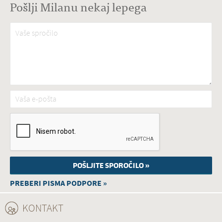
Pošlji Milanu nekaj lepega
Vaše spročilo
*
Vaša e-pošta
*
PREBERI PISMA PODPORE »
KONTAKT
(ACTIVE TAB)