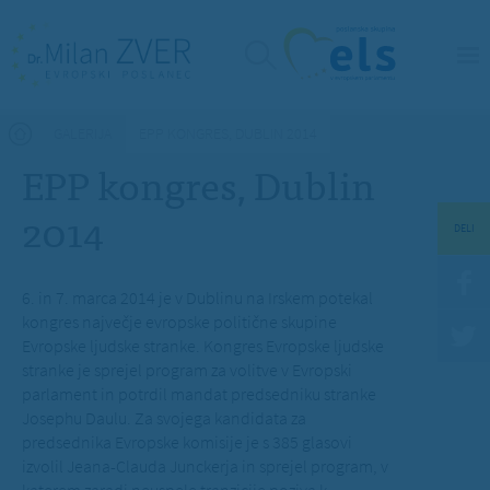
Nahajate se tukaj
GALERIJA
EPP KONGRES, DUBLIN 2014
EPP kongres, Dublin
2014
DELI
6. in 7. marca 2014 je v Dublinu na Irskem potekal
kongres največje evropske politične skupine
Evropske ljudske stranke.
Kongres Evropske ljudske
stranke je sprejel program za volitve v Evropski
parlament in potrdil mandat predsedniku stranke
Josephu Daulu. Za svojega kandidata za
predsednika Evropske komisije je s 385 glasovi
izvolil Jeana-Clauda Junckerja
in sprejel program, v