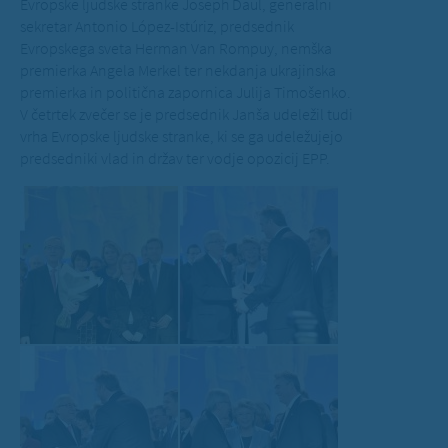
Evropske ljudske stranke Joseph Daul, generalni
sekretar Antonio López-Istúriz, predsednik
Evropskega sveta Herman Van Rompuy, nemška
premierka Angela Merkel ter nekdanja ukrajinska
premierka in politična zapornica Julija Timošenko.
V četrtek zvečer se je predsednik Janša udeležil tudi
vrha Evropske ljudske stranke, ki se ga udeležujejo
predsedniki vlad in držav ter vodje opozicij EPP.