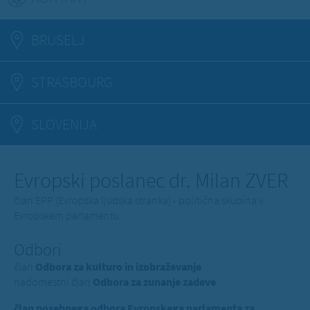
BRUSELJ
STRASBOURG
SLOVENIJA
Evropski poslanec dr. Milan ZVER
član EPP (Evropska ljudska stranka) - politična skupina v
Evropskem parlamentu
Odbori
član
Odbora za kulturo in izobraževanje
nadomestni član
Odbora za zunanje zadeve
član posebnega odbora Evropskega parlamenta za