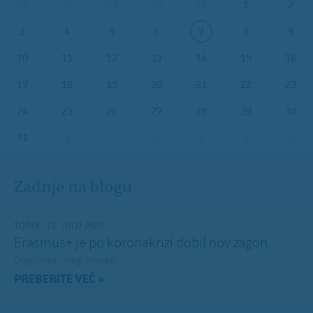
27
28
29
30
31
1
2
3
4
5
6
7
8
9
10
11
12
13
14
15
16
17
18
19
20
21
22
23
24
25
26
27
28
29
30
31
1
2
3
4
5
6
Zadnje na blogu
TOREK, 12. JULIJ 2022
Erasmus+ je po koronakrizi dobil nov zagon
Dragi mladi, dragi prijatelji,
PREBERITE VEČ »