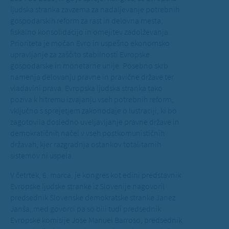
ljudska stranka zavzema za nadaljevanje potrebnih
gospodarskih reform za rast in delovna mesta,
fiskalno konsolidacijo in omejitev zadolževanja.
Prioriteta je močan Evro in uspešno ekonomsko
upravljanje za zaščito stabilnosti Evropske
gospodarske in monetarne unije. Posebno skrb
namenja delovanju pravne in pravične države ter
vladavini prava. Evropska ljudska stranka tako
poziva k hitremu izvajanju vseh potrebnih reform,
vključno s sprejetjem zakonodaje o lustraciji, ki bo
zagotovila dosledno uveljavljanje pravne države in
demokratičnih načel v vseh postkomunističnih
državah, kjer razgradnja ostankov totalitarnih
sistemov ni uspela.
V četrtek, 6. marca, je kongres kot edini predstavnik
Evropske ljudske stranke iz Slovenije nagovoril
predsednik Slovenske demokratske stranke Janez
Janša, med govorci pa so bili tudi predsednik
Evropske komisije Jose Manuel Barroso, predsednik