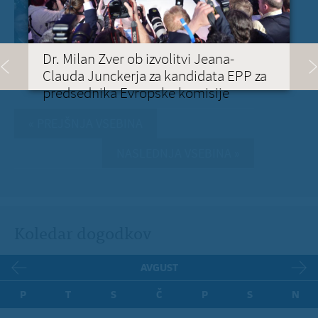
Dr. Milan Zver ob izvolitvi Jeana-
Clauda Junckerja za kandidata EPP za
predsednika Evropske komisije
« PREJŠNJA VSEBINA
NASLEDNJA VSEBINA »
Koledar dogodkov
AVGUST
P
T
S
Č
P
S
N