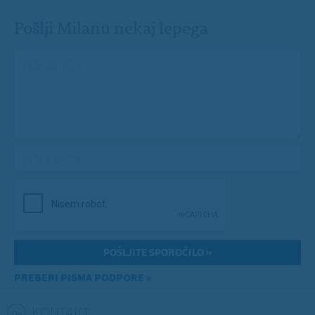
Pošlji Milanu nekaj lepega
Vaše spročilo
*
Vaša e-pošta
*
PREBERI PISMA PODPORE »
KONTAKT
(ACTIVE TAB)