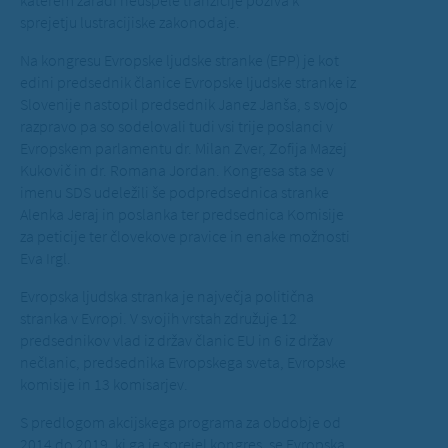
katerem zaradi neuspele tranzicije poziva k
sprejetju lustracijiske zakonodaje.
Na kongresu Evropske ljudske stranke (EPP) je kot
edini predsednik članice Evropske ljudske stranke iz
Slovenije nastopil predsednik Janez Janša, s svojo
razpravo pa so sodelovali tudi vsi trije poslanci v
Evropskem parlamentu dr. Milan Zver, Zofija Mazej
Kukovič in dr. Romana Jordan. Kongresa sta se v
imenu SDS udeležili še podpredsednica stranke
Alenka Jeraj in poslanka ter predsednica Komisije
za peticije ter človekove pravice in enake možnosti
Eva Irgl.
Evropska ljudska stranka je največja politična
stranka v Evropi. V svojih vrstah združuje 12
predsednikov vlad iz držav članic EU in 6 iz držav
nečlanic, predsednika Evropskega sveta, Evropske
komisije in 13 komisarjev.
S predlogom akcijskega programa za obdobje od
2014 do 2019, ki ga je sprejel kongres, se Evropska