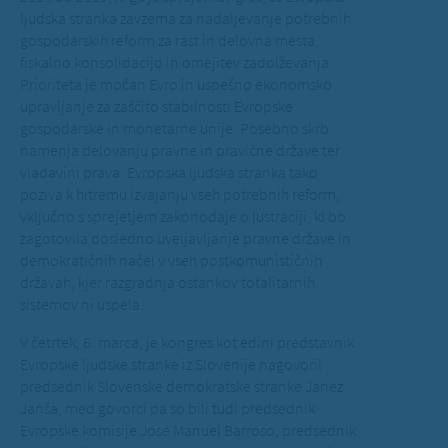
ljudska stranka zavzema za nadaljevanje potrebnih
gospodarskih reform za rast in delovna mesta,
fiskalno konsolidacijo in omejitev zadolževanja.
Prioriteta je močan Evro in uspešno ekonomsko
upravljanje za zaščito stabilnosti Evropske
gospodarske in monetarne unije. Posebno skrb
namenja delovanju pravne in pravične države ter
vladavini prava. Evropska ljudska stranka tako
poziva k hitremu izvajanju vseh potrebnih reform,
vključno s sprejetjem zakonodaje o lustraciji, ki bo
zagotovila dosledno uveljavljanje pravne države in
demokratičnih načel v vseh postkomunističnih
državah, kjer razgradnja ostankov totalitarnih
sistemov ni uspela.
V četrtek, 6. marca, je kongres kot edini predstavnik
Evropske ljudske stranke iz Slovenije nagovoril
predsednik Slovenske demokratske stranke Janez
Janša, med govorci pa so bili tudi predsednik
Evropske komisije Jose Manuel Barroso, predsednik