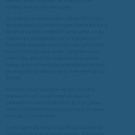
katerem zaradi neuspele tranzicije poziva k
sprejetju lustracijiske zakonodaje.
Na kongresu Evropske ljudske stranke (EPP) je kot
edini predsednik članice Evropske ljudske stranke iz
Slovenije nastopil predsednik Janez Janša, s svojo
razpravo pa so sodelovali tudi vsi trije poslanci v
Evropskem parlamentu dr. Milan Zver, Zofija Mazej
Kukovič in dr. Romana Jordan. Kongresa sta se v
imenu SDS udeležili še podpredsednica stranke
Alenka Jeraj in poslanka ter predsednica Komisije
za peticije ter človekove pravice in enake možnosti
Eva Irgl.
Evropska ljudska stranka je največja politična
stranka v Evropi. V svojih vrstah združuje 12
predsednikov vlad iz držav članic EU in 6 iz držav
nečlanic, predsednika Evropskega sveta, Evropske
komisije in 13 komisarjev.
S predlogom akcijskega programa za obdobje od
2014 do 2019, ki ga je sprejel kongres, se Evropska