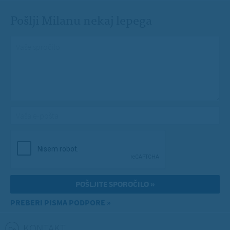
Pošlji Milanu nekaj lepega
Vaše spročilo
*
Vaša e-pošta
*
PREBERI PISMA PODPORE »
KONTAKT
(ACTIVE TAB)