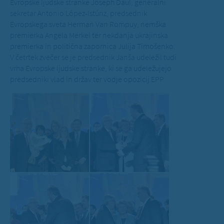
Evropske ljudske stranke Joseph Daul, generalni
sekretar Antonio López-Istúriz, predsednik
Evropskega sveta Herman Van Rompuy, nemška
premierka Angela Merkel ter nekdanja ukrajinska
premierka in politična zapornica Julija Timošenko.
V četrtek zvečer se je predsednik Janša udeležil tudi
vrha Evropske ljudske stranke, ki se ga udeležujejo
predsedniki vlad in držav ter vodje opozicij EPP.