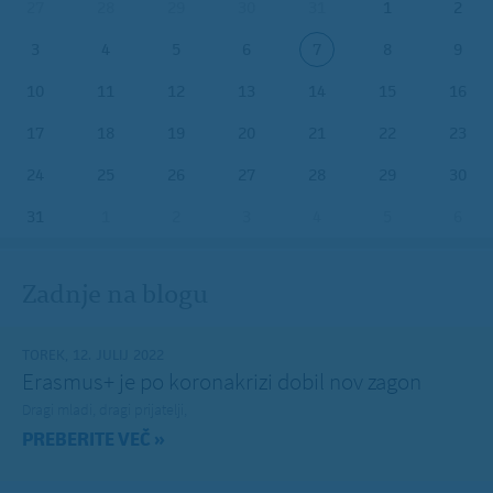
27
28
29
30
31
1
2
3
4
5
6
7
8
9
10
11
12
13
14
15
16
17
18
19
20
21
22
23
24
25
26
27
28
29
30
31
1
2
3
4
5
6
Zadnje na blogu
TOREK, 12. JULIJ 2022
Erasmus+ je po koronakrizi dobil nov zagon
Dragi mladi, dragi prijatelji,
PREBERITE VEČ »