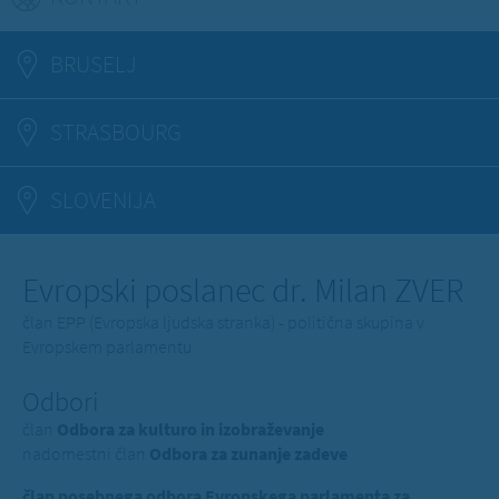
BRUSELJ
STRASBOURG
SLOVENIJA
Evropski poslanec dr. Milan ZVER
član EPP (Evropska ljudska stranka) - politična skupina v
Evropskem parlamentu
Odbori
član
Odbora za kulturo in izobraževanje
nadomestni član
Odbora za zunanje zadeve
član posebnega odbora Evropskega parlamenta za