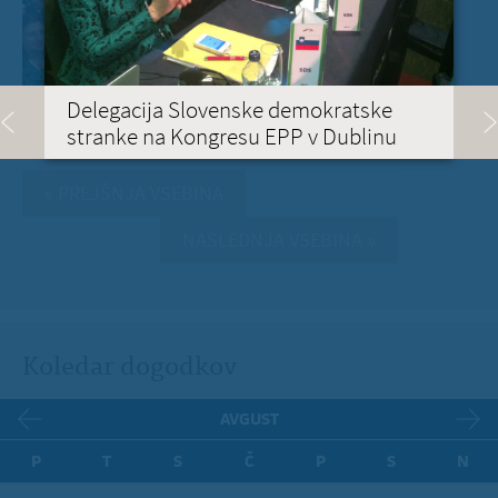
Delegacija Slovenske demokratske
stranke na Kongresu EPP v Dublinu
« PREJŠNJA VSEBINA
NASLEDNJA VSEBINA »
Koledar dogodkov
AVGUST
P
T
S
Č
P
S
N