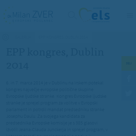
Nahajate se tukaj
GALERIJA
EPP KONGRES, DUBLIN 2014
EPP kongres, Dublin
2014
DELI
6. in 7. marca 2014 je v Dublinu na Irskem potekal
kongres največje evropske politične skupine
Evropske ljudske stranke.
Kongres Evropske ljudske
stranke je sprejel program za volitve v Evropski
parlament in potrdil mandat predsedniku stranke
Josephu Daulu. Za svojega kandidata za
predsednika Evropske komisije je s 385 glasovi
izvolil Jeana-Clauda Junckerja
in sprejel program, v