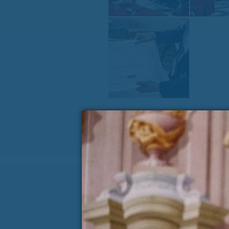
« PREJŠNJA VSEBINA
Koledar dogodkov
AVGUST
P
T
S
Č
P
S