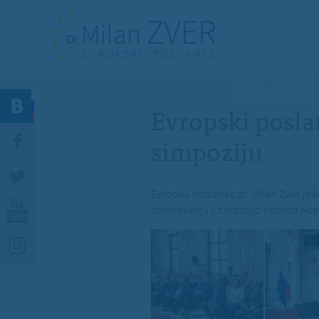
Nahajate se tukaj
GALERIJA
EVROPSKI POSLAN
Evropski posla
simpoziju
Evropski poslanec dr. Milan Zver je k
sodelovanju s fundacijo Konrad Aden