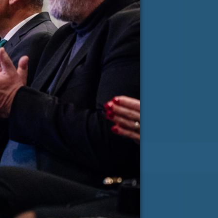
e-pošta
*
RI PISMA PODPORE »
SLOVENIJA
 ZVER
ina v Evropskem parlamentu