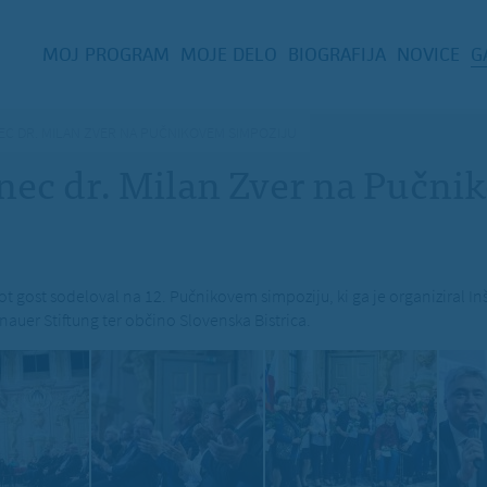
MOJ PROGRAM
MOJE DELO
BIOGRAFIJA
NOVICE
G
EC DR. MILAN ZVER NA PUČNIKOVEM SIMPOZIJU
nec dr. Milan Zver na Pučn
ot gost sodeloval na 12. Pučnikovem simpoziju, ki ga je organiziral Inš
auer Stiftung ter občino Slovenska Bistrica.