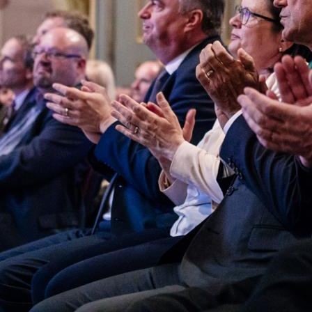
nov zagon
2
Dragi mladi, dragi prijatelji,
PREBERITE VEČ »
9
Vaša 
16
23
30
6
PREBE
BRUSELJ
STRASBOURG
Evropski poslanec dr. Milan
član EPP (Evropska ljudska stranka) - politična skup