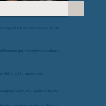
evropski ščit za demokracijo (EUDS)
ridružitvenem parlamentarnem odboru
niški sklad Evropske unije
menjene ohranjanju spomina na vse
ijatelji svobodnega Irana - Friends