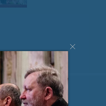
ji Milanu nekaj lepega
spročilo
*