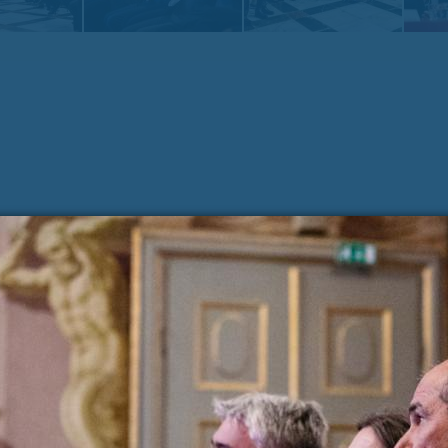
Zadnje na blogu
Pošl
Vaše 
TOREK, 12. JULIJ 2022
Erasmus+ je po koronakrizi dobil
N