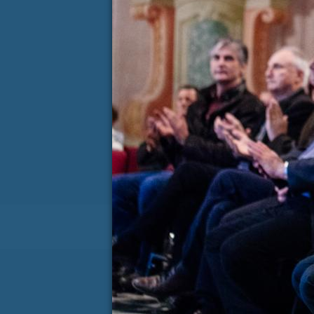
27
28
29
30
31
1
3
4
5
6
7
8
10
11
12
13
14
15
17
18
19
20
21
22
24
25
26
27
28
29
31
1
2
3
4
5
KONTAKT
(ACTIVE TAB)