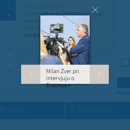
Vaše 
TOREK, 12. JULIJ 2022
Erasmus+ je po koronakrizi dobil
N
nov zagon
2
Dragi mladi, dragi prijatelji,
PREBERITE VEČ »
9
Vaša 
16
23
Milan Zver pri
30
intervjuju o
6
Erasmus+
PREBE
BRUSELJ
STRASBOURG