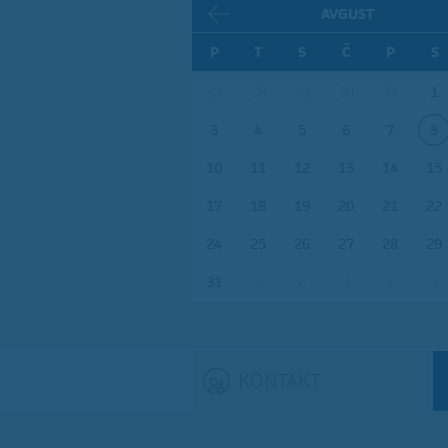
AVGUST
P
T
S
Č
P
S
27
28
29
30
31
1
3
4
5
6
7
8
10
11
12
13
14
15
17
18
19
20
21
22
24
25
26
27
28
29
31
1
2
3
4
5
KONTAKT
(ACTIVE TAB)