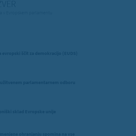
 ZVER
ina v Evropskem parlamentu
evropski ščit za demokracijo (EUDS)
ridružitvenem parlamentarnem odboru
niški sklad Evropske unije
menjene ohranjanju spomina na vse