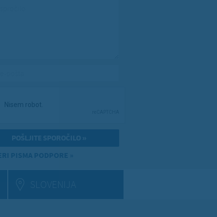
spročilo
*
e-pošta
*
RI PISMA PODPORE »
SLOVENIJA