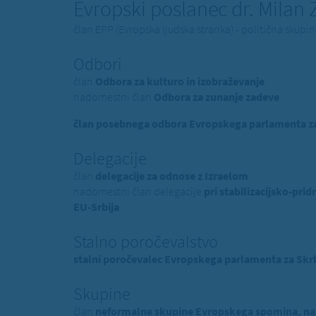
Evropski poslanec dr. Milan
član EPP (Evropska ljudska stranka) - politična skup
Odbori
član
Odbora za kulturo in izobraževanje
nadomestni član
Odbora za zunanje zadeve
član posebnega odbora Evropskega parlamenta za 
Delegacije
član
delegacije za odnose z Izraelom
nadomestni član delegacije
pri stabilizacijsko-p
EU-Srbija
Stalno poročevalstvo
stalni poročevalec Evropskega parlamenta za Skrb
Skupine
član
neformalne skupine Evropskega spomina, na