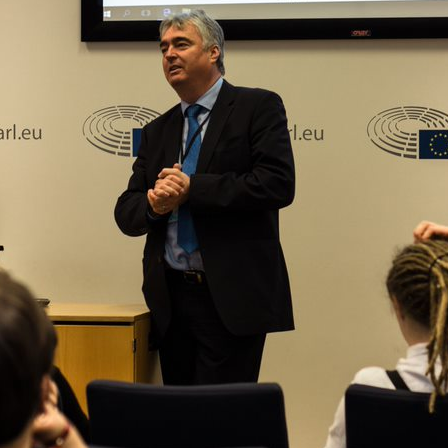
Erasmus+ je po koronakrizi dobil
N
nov zagon
2
Dragi mladi, dragi prijatelji,
PREBERITE VEČ »
9
Vaša 
16
23
30
6
PREBE
BRUSELJ
STRASBOURG
Evropski poslanec dr. Milan