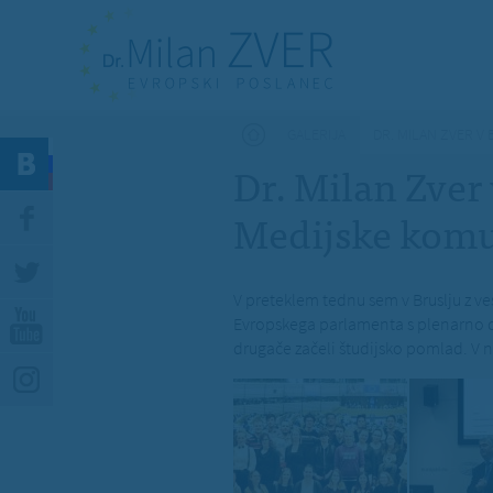
Nahajate se tukaj
GALERIJA
DR. MILAN ZVER V
Dr. Milan Zver 
Medijske komu
V preteklem tednu sem v Bruslju z ve
Evropskega parlamenta s plenarno d
drugače začeli študijsko pomlad. V na