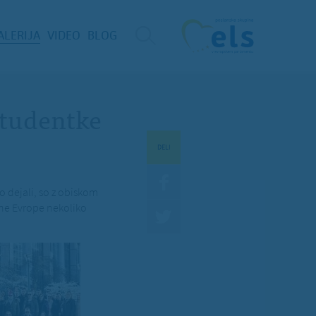
ALERIJA
VIDEO
BLOG
 študentke
DELI
o dejali, so z obiskom
ne Evrope nekoliko