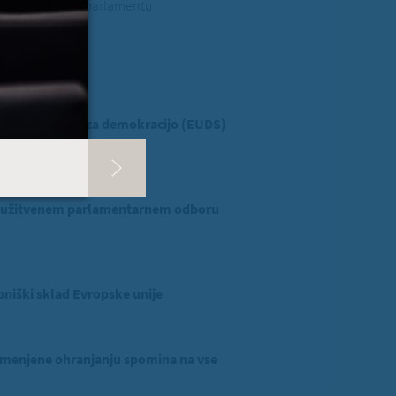
ina v Evropskem parlamentu
evropski ščit za demokracijo (EUDS)
ridružitvenem parlamentarnem odboru
niški sklad Evropske unije
menjene ohranjanju spomina na vse