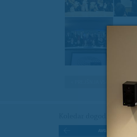
« PREJŠNJA VSEBINA
Koledar dogodkov
AVGUST