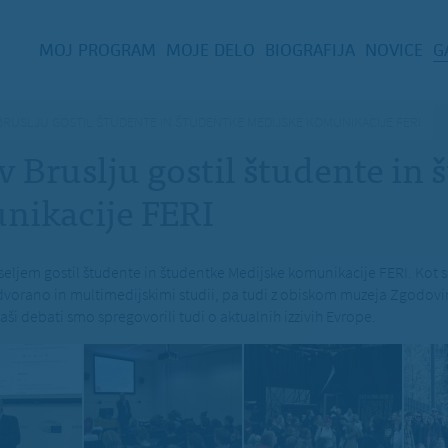
MOJ PROGRAM
MOJE DELO
BIOGRAFIJA
NOVICE
G
 BRUSLJU GOSTIL ŠTUDENTE IN ŠTUDENTKE MEDIJSKE KOMUNIKACIJE FERI
v Bruslju gostil študente in
nikacije FERI
seljem gostil študente in študentke Medijske komunikacije FERI. Kot s
vorano in multimedijskimi studii, pa tudi z obiskom muzeja Zgodovi
ši debati smo spregovorili tudi o aktualnih izzivih Evrope.