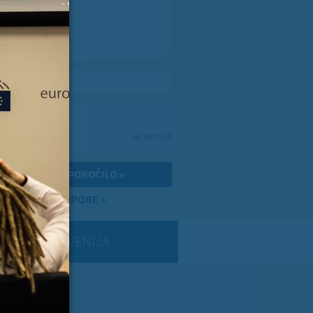
e-pošta
*
RI PISMA PODPORE »
SLOVENIJA
 ZVER