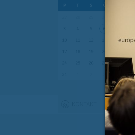
P
T
S
Č
P
S
27
28
29
30
31
1
3
4
5
6
7
8
10
11
12
13
14
15
17
18
19
20
21
22
24
25
26
27
28
29
31
1
2
3
4
5
KONTAKT
(ACTIVE TAB)