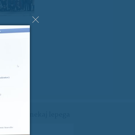
ji Milanu nekaj lepega
spročilo
*