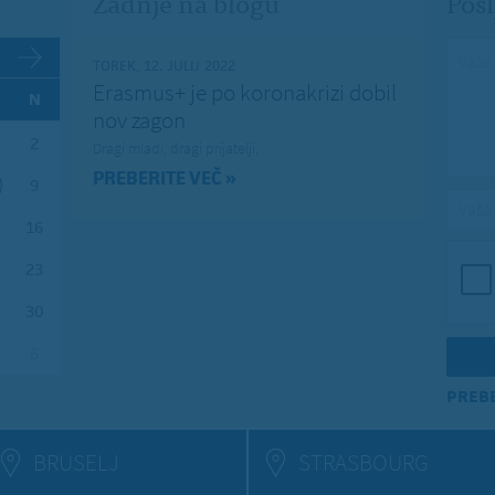
Zadnje na blogu
Pošl
Vaše 
TOREK, 12. JULIJ 2022
Erasmus+ je po koronakrizi dobil
N
nov zagon
2
Dragi mladi, dragi prijatelji,
PREBERITE VEČ »
9
Vaša 
16
23
30
6
PREBE
BRUSELJ
STRASBOURG