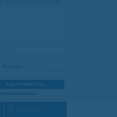
ji Milanu nekaj lepega
spročilo
*
e-pošta
*
RI PISMA PODPORE »
SLOVENIJA