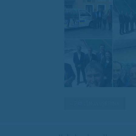
« PREJŠNJA VSEBINA