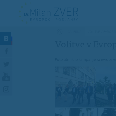
Nahajate se tukaj
GALERIJA
VOLITVE V EVROPSK
Volitve v Evrop
Foto utrinki iz kampanje za evropske