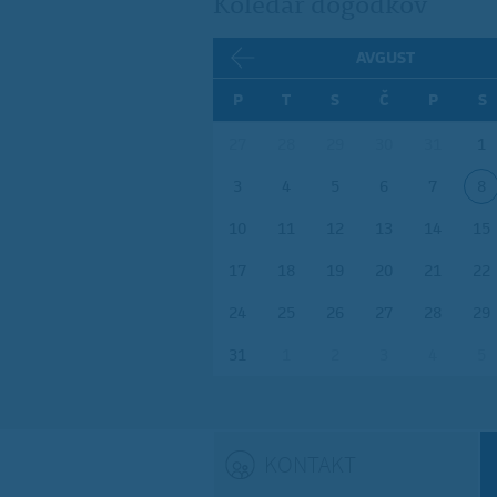
Koledar dogodkov
AVGUST
P
T
S
Č
P
S
27
28
29
30
31
1
3
4
5
6
7
8
10
11
12
13
14
15
17
18
19
20
21
22
24
25
26
27
28
29
31
1
2
3
4
5
KONTAKT
(ACTIVE TAB)