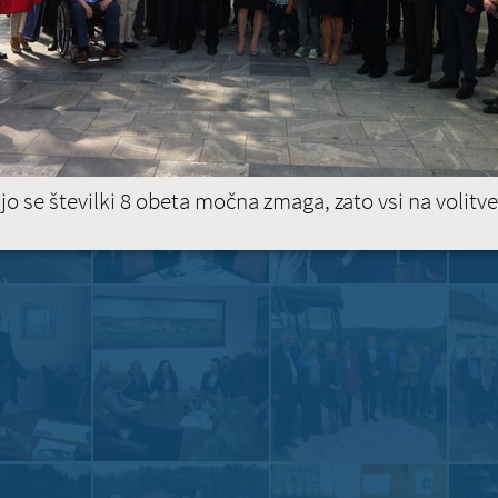
jo se številki 8 obeta močna zmaga, zato vsi na volitve