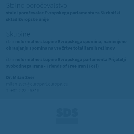
Stalno poročevalstvo
stalni poročevalec Evropskega parlamenta za Skrbniški
sklad Evropske unije
Skupine
član
neformalne skupine Evropskega spomina, namenjene
ohranjanju spomina na vse žrtve totalitarnih režimov
član
neformalne skupine Evropskega parlamenta Prijatelji
svobodnega Irana - Friends of Free Iran (FoFi)
Dr. Milan Zver
milan.zver@europarl.europa.eu
T: +32 2 28 45315