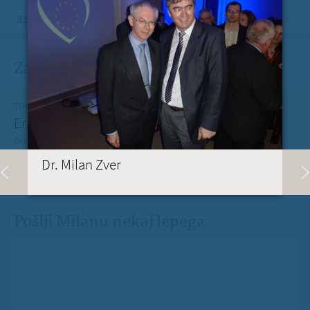
31
1
2
3
4
5
6
Zadnje na blogu
TOREK, 12. JULIJ 2022
Erasmus+ je po koronakrizi dobil nov zagon
Dragi mladi, dragi prijatelji,
PREBERITE VEČ »
Dr. Milan Zver
Pošlji Milanu nekaj lepega
Vaše spročilo
*