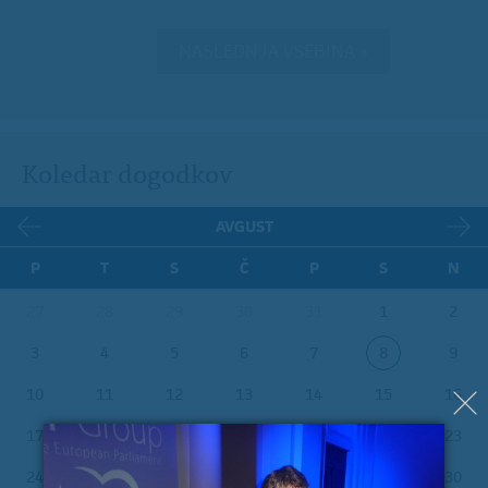
NASLEDNJA VSEBINA »
Koledar dogodkov
AVGUST
P
T
S
Č
P
S
N
27
28
29
30
31
1
2
3
4
5
6
7
8
9
10
11
12
13
14
15
16
17
18
19
20
21
22
23
24
25
26
27
28
29
30