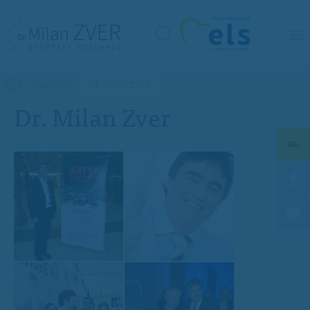
Nahajate se tukaj
GALERIJA
DR. MILAN ZVER
Dr. Milan Zver
DELI