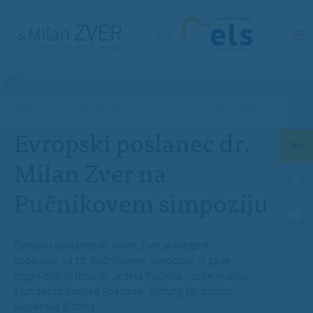
Nahajate se tukaj
GALERIJA
EVROPSKI POSLANEC DR. MILAN ZVER NA PUČNIKOVEM SIMPOZIJU
Evropski poslanec dr.
DELI
Milan Zver na
Pučnikovem simpoziju
Evropski poslanec dr. Milan Zver je kot gost
sodeloval na 12. Pučnikovem simpoziju, ki ga je
organiziral Inštitut dr. Jožeta Pučnika v sodelovanju
s fundacijo Konrad Adenauer Stiftung ter občino
Slovenska Bistrica.