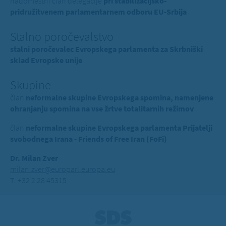
nadomestni član delegacije
pri stabilizacijsko-
pridružitvenem parlamentarnem odboru EU-Srbija
Stalno poročevalstvo
stalni poročevalec Evropskega parlamenta za Skrbniški
sklad Evropske unije
Skupine
član
neformalne skupine Evropskega spomina, namenjene
ohranjanju spomina na vse žrtve totalitarnih režimov
član
neformalne skupine Evropskega parlamenta Prijatelji
svobodnega Irana - Friends of Free Iran (FoFi)
Dr. Milan Zver
milan.zver@europarl.europa.eu
T: +32 2 28 45315