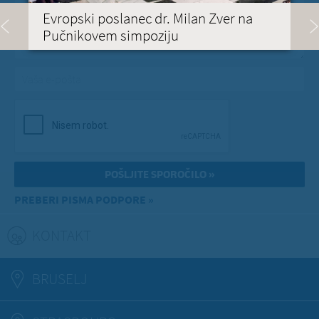
Evropski poslanec dr. Milan Zver na
Pučnikovem simpoziju
Vaša e-pošta
*
PREBERI PISMA PODPORE »
KONTAKT
(ACTIVE TAB)
BRUSELJ