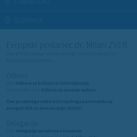
STRASBOURG
SLOVENIJA
Evropski poslanec dr. Milan ZVER
član EPP (Evropska ljudska stranka) - politična skupina v
Evropskem parlamentu
Odbori
član
Odbora za kulturo in izobraževanje
nadomestni član
Odbora za zunanje zadeve
član posebnega odbora Evropskega parlamenta za
evropski ščit za demokracijo (EUDS)
Delegacije
član
delegacije za odnose z Izraelom