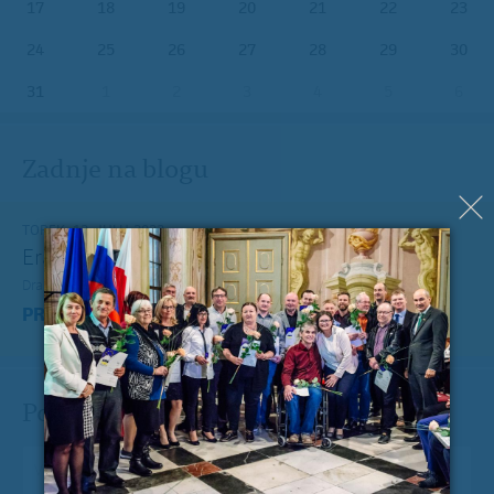
17
18
19
20
21
22
23
24
25
26
27
28
29
30
31
1
2
3
4
5
6
Zadnje na blogu
TOREK, 12. JULIJ 2022
Erasmus+ je po koronakrizi dobil nov zagon
Dragi mladi, dragi prijatelji,
PREBERITE VEČ »
Pošlji Milanu nekaj lepega
Vaše spročilo
*