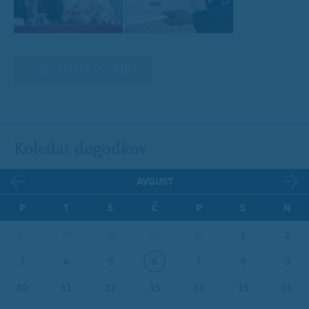
« PREJŠNJA VSEBINA
Koledar dogodkov
AVGUST
P
T
S
Č
P
S
N
27
28
29
30
31
1
2
3
4
5
6
7
8
9
10
11
12
13
14
15
16