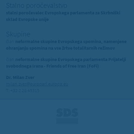
Stalno poročevalstvo
stalni poročevalec Evropskega parlamenta za Skrbniški
sklad Evropske unije
Skupine
član
neformalne skupine Evropskega spomina, namenjene
ohranjanju spomina na vse žrtve totalitarnih režimov
član
neformalne skupine Evropskega parlamenta Prijatelji
svobodnega Irana - Friends of Free Iran (FoFi)
Dr. Milan Zver
milan.zver@europarl.europa.eu
T: +32 2 28 45315