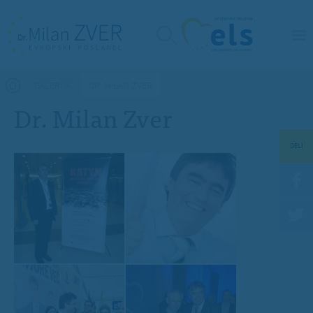
Nahajate se tukaj
GALERIJA
DR. MILAN ZVER
Dr. Milan Zver
DELI