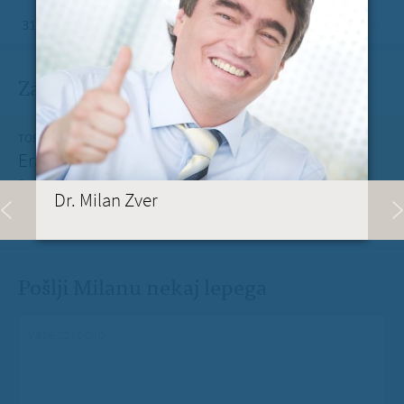
31
1
2
3
4
5
6
Zadnje na blogu
TOREK, 12. JULIJ 2022
Erasmus+ je po koronakrizi dobil nov zagon
Dragi mladi, dragi prijatelji,
Dr. Milan Zver
PREBERITE VEČ »
Pošlji Milanu nekaj lepega
Vaše spročilo
*