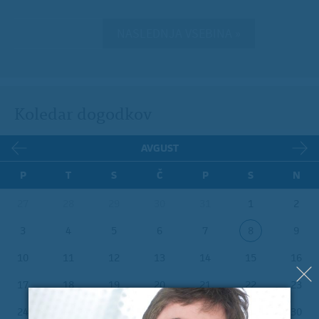
NASLEDNJA VSEBINA »
Koledar dogodkov
AVGUST
P
T
S
Č
P
S
N
27
28
29
30
31
1
2
3
4
5
6
7
8
9
10
11
12
13
14
15
16
17
18
19
20
21
22
23
24
25
26
27
28
29
30