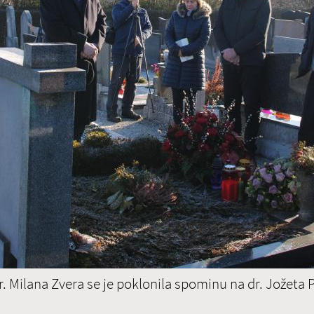
23
30
6
PREBE
BRUSELJ
STRASBOURG
Evropski poslanec dr. Milan
član EPP (Evropska ljudska stranka) - politična skup
Odbori
član
Odbora za kulturo in izobraževanje
nadomestni član
Odbora za zunanje zadeve
 Milana Zvera se je poklonila spominu na dr. Jožeta 
član posebnega odbora Evropskega parlamenta za 