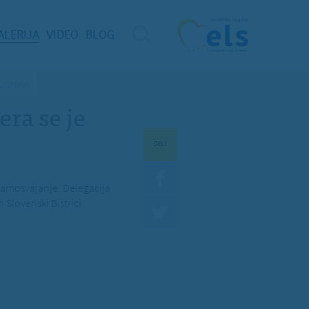
ALERIJA
VIDEO
BLOG
PUČNIKA
ra se je
DELI
osamosvajanje. Delegacija
i Slovenski Bistrici