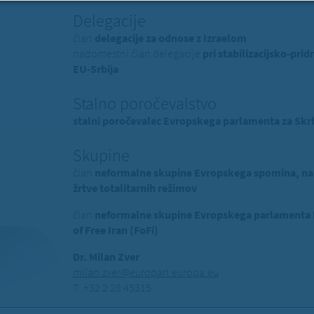
Delegacije
član
delegacije za odnose z Izraelom
nadomestni član delegacije
pri stabilizacijsko-p
EU-Srbija
Stalno poročevalstvo
stalni poročevalec Evropskega parlamenta za Skrb
Skupine
član
neformalne skupine Evropskega spomina, na
žrtve totalitarnih režimov
član
neformalne skupine Evropskega parlamenta Pr
of Free Iran (FoFi)
Dr. Milan Zver
milan.zver@europarl.europa.eu
T: +32 2 28 45315