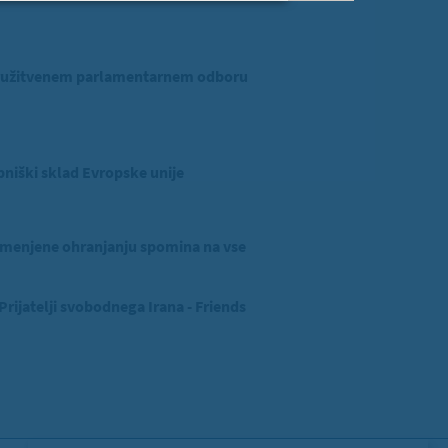
ridružitvenem parlamentarnem odboru
niški sklad Evropske unije
menjene ohranjanju spomina na vse
ijatelji svobodnega Irana - Friends