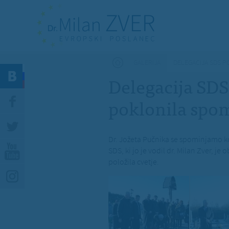
Nahajate se tukaj
GALERIJA
DELEGACIJA SDS P
Delegacija SDS
poklonila spom
Dr. Jožeta Pučnika se spominjamo ko
SDS, ki jo je vodil dr. Milan Zver, je
položila cvetje.