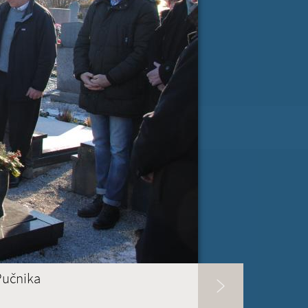
RI PISMA PODPORE »
SLOVENIJA
 ZVER
ina v Evropskem parlamentu
Pučnika
evropski ščit za demokracijo (EUDS)