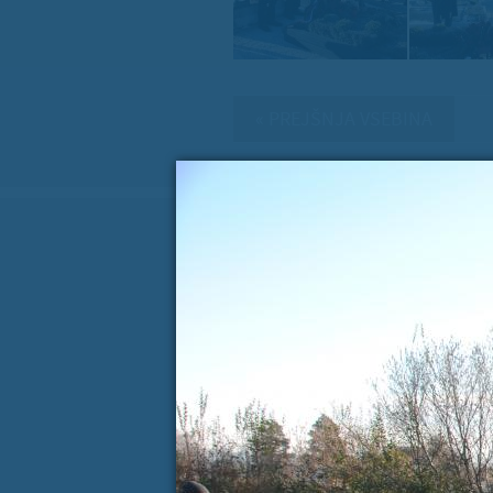
« PREJŠNJA VSEBINA
Koledar dogodkov
AVGUST
P
T
S
Č
P
S
27
28
29
30
31
1
3
4
5
6
7
8
10
11
12
13
14
15