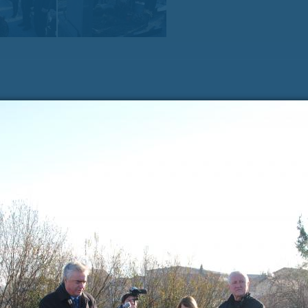
Zadnje na blogu
Pošl
Vaše 
TOREK, 12. JULIJ 2022
Erasmus+ je po koronakrizi dobil
N
nov zagon
2
Dragi mladi, dragi prijatelji,
PREBERITE VEČ »
9
Vaša 
16