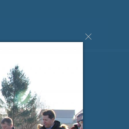
ji Milanu nekaj lepega
spročilo
*
e-pošta
*