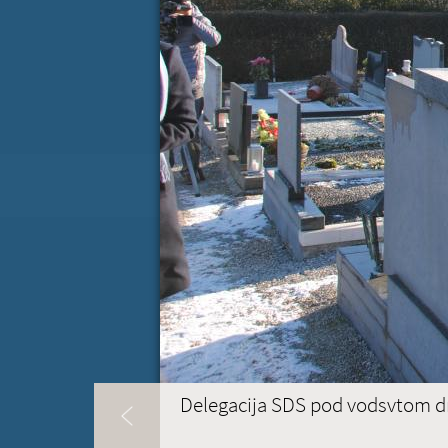
17
18
19
20
21
22
24
25
26
27
28
29
31
1
2
3
4
5
KONTAKT
(ACTIVE TAB)
Delegacija SDS pod vodsvtom dr.