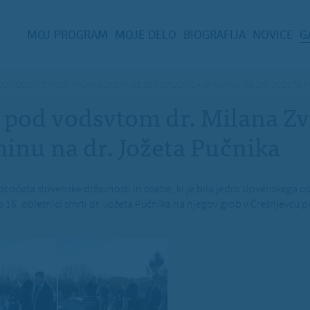
MOJ PROGRAM
MOJE DELO
BIOGRAFIJA
NOVICE
G
OD VODSVTOM DR. MILANA ZVERA SE JE POKLONILA SPOMINU NA DR. JOŽETA 
 pod vodsvtom dr. Milana Zve
inu na dr. Jožeta Pučnika
t očeta slovenske državnosti in osebe, ki je bila jedro slovenskega 
 ob 16. obletnici smrti dr. Jožeta Pučnika na njegov grob v Črešnjevcu pr