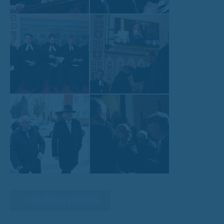
« PREJŠNJA VSEBINA