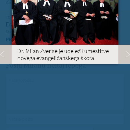
Zadnje na blogu
TOREK, 12. JULIJ 2022
Erasmus+ je po koronakrizi dobil nov zagon
Dragi mladi, dragi prijatelji,
PREBERITE VEČ »
Dr. Milan Zver se je udeležil umestitve
novega evangeličanskega škofa
Pošlji Milanu nekaj lepega
Vaše spročilo
*
Vaša e-pošta
*