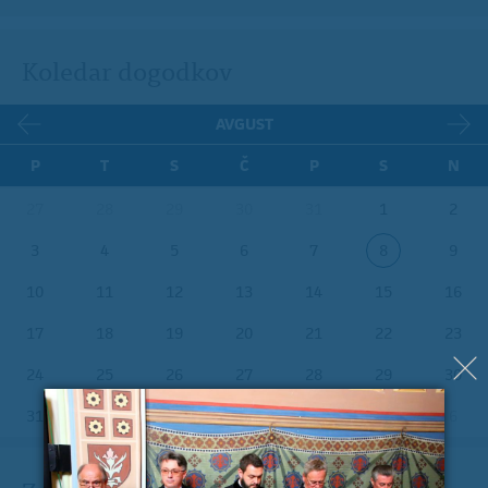
Koledar dogodkov
AVGUST
P
T
S
Č
P
S
N
27
28
29
30
31
1
2
3
4
5
6
7
8
9
10
11
12
13
14
15
16
17
18
19
20
21
22
23
24
25
26
27
28
29
30
31
1
2
3
4
5
6