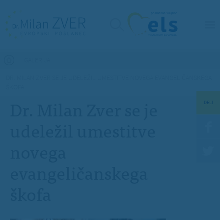
Nahajate se tukaj
GALERIJA
DR. MILAN ZVER SE JE UDELEŽIL UMESTITVE NOVEGA EVANGELIČANSKEGA
ŠKOFA
Dr. Milan Zver se je
DELI
udeležil umestitve
novega
evangeličanskega
škofa