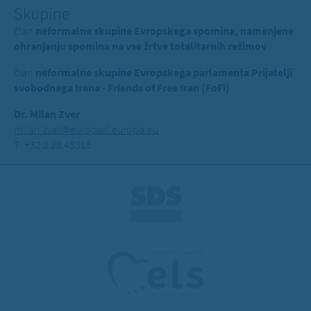
Skupine
član
neformalne skupine Evropskega spomina, namenjene
ohranjanju spomina na vse žrtve totalitarnih režimov
član
neformalne skupine Evropskega parlamenta Prijatelji
svobodnega Irana - Friends of Free Iran (FoFi)
Dr. Milan Zver
milan.zver@europarl.europa.eu
T: +32 2 28 45315