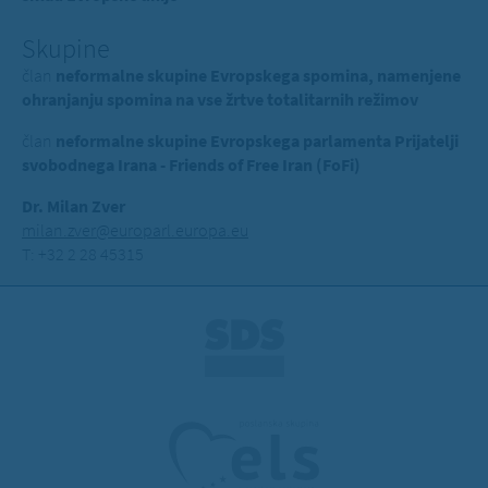
Skupine
član
neformalne skupine Evropskega spomina, namenjene
ohranjanju spomina na vse žrtve totalitarnih režimov
član
neformalne skupine Evropskega parlamenta Prijatelji
svobodnega Irana - Friends of Free Iran (FoFi)
Dr. Milan Zver
milan.zver@europarl.europa.eu
T: +32 2 28 45315