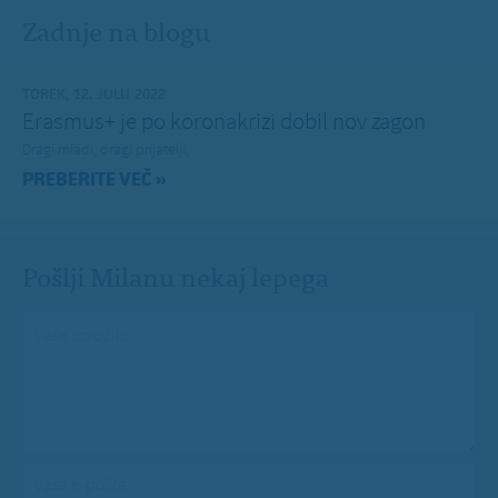
Zadnje na blogu
TOREK, 12. JULIJ 2022
Erasmus+ je po koronakrizi dobil nov zagon
Dragi mladi, dragi prijatelji,
PREBERITE VEČ »
Pošlji Milanu nekaj lepega
Vaše spročilo
*
Vaša e-pošta
*