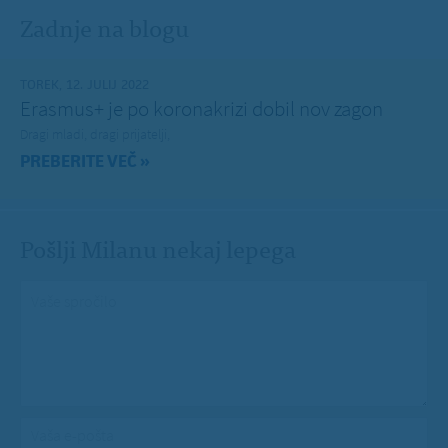
Zadnje na blogu
TOREK, 12. JULIJ 2022
Erasmus+ je po koronakrizi dobil nov zagon
Dragi mladi, dragi prijatelji,
PREBERITE VEČ »
Pošlji Milanu nekaj lepega
Vaše spročilo
*
Vaša e-pošta
*