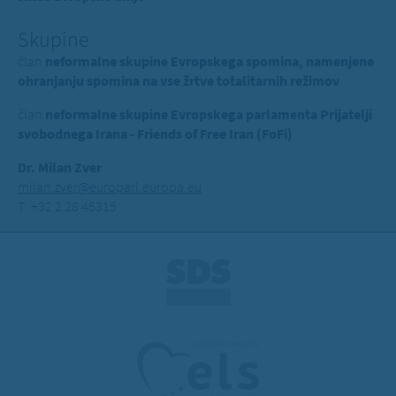
Skupine
član
neformalne skupine Evropskega spomina, namenjene
ohranjanju spomina na vse žrtve totalitarnih režimov
član
neformalne skupine Evropskega parlamenta Prijatelji
svobodnega Irana - Friends of Free Iran (FoFi)
Dr. Milan Zver
milan.zver@europarl.europa.eu
T: +32 2 28 45315