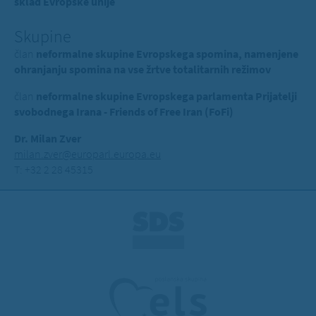
sklad Evropske unije
Skupine
član
neformalne skupine Evropskega spomina, namenjene
ohranjanju spomina na vse žrtve totalitarnih režimov
član
neformalne skupine Evropskega parlamenta Prijatelji
svobodnega Irana - Friends of Free Iran (FoFi)
Dr. Milan Zver
milan.zver@europarl.europa.eu
T: +32 2 28 45315