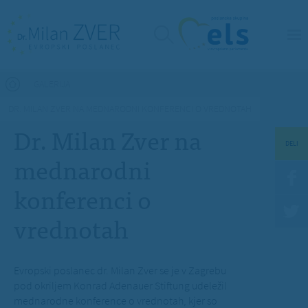
Nahajate se tukaj
GALERIJA
DR. MILAN ZVER NA MEDNARODNI KONFERENCI O VREDNOTAH
Dr. Milan Zver na
DELI
mednarodni
konferenci o
vrednotah
Evropski poslanec dr. Milan Zver se je v Zagrebu
pod okriljem Konrad Adenauer Stiftung udeležil
mednarodne konference o vrednotah, kjer so