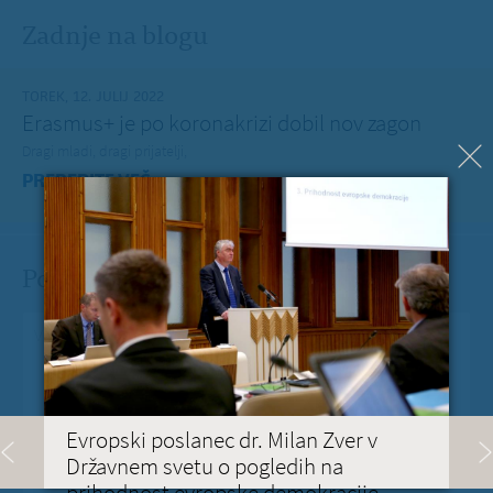
Zadnje na blogu
TOREK, 12. JULIJ 2022
Erasmus+ je po koronakrizi dobil nov zagon
Dragi mladi, dragi prijatelji,
PREBERITE VEČ »
Pošlji Milanu nekaj lepega
Vaše spročilo
*
Evropski poslanec dr. Milan Zver v
Državnem svetu o pogledih na
Vaša e-pošta
*
prihodnost evropske demokracije.