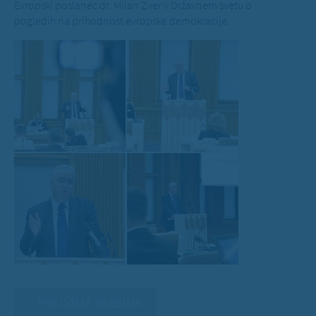
Evropski poslanec dr. Milan Zver v Državnem svetu o
pogledih na prihodnost evropske demokracije.
« PREJŠNJA VSEBINA