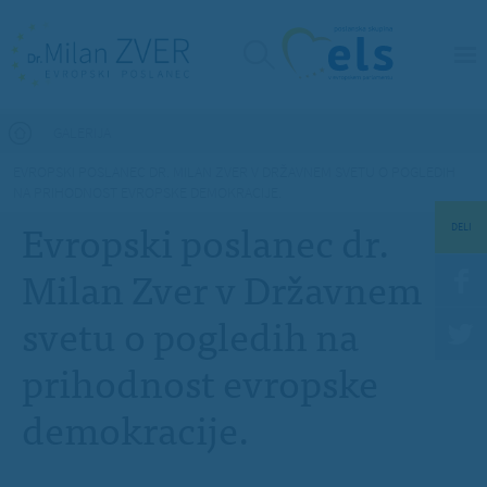
Nahajate se tukaj
GALERIJA
EVROPSKI POSLANEC DR. MILAN ZVER V DRŽAVNEM SVETU O POGLEDIH
NA PRIHODNOST EVROPSKE DEMOKRACIJE.
Evropski poslanec dr.
DELI
Milan Zver v Državnem
svetu o pogledih na
prihodnost evropske
demokracije.