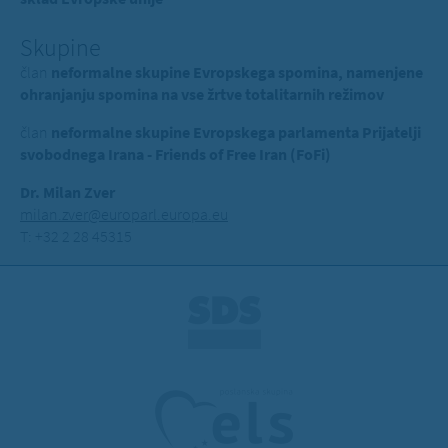
Skupine
član
neformalne skupine Evropskega spomina, namenjene
ohranjanju spomina na vse žrtve totalitarnih režimov
član
neformalne skupine Evropskega parlamenta Prijatelji
svobodnega Irana - Friends of Free Iran (FoFi)
Dr. Milan Zver
milan.zver@europarl.europa.eu
T: +32 2 28 45315