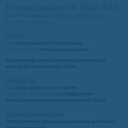
Evropski poslanec dr. Milan ZVER
član EPP (Evropska ljudska stranka) - politična skupina v
Evropskem parlamentu
Odbori
član
Odbora za kulturo in izobraževanje
nadomestni član
Odbora za zunanje zadeve
član posebnega odbora Evropskega parlamenta za
evropski ščit za demokracijo (EUDS)
Delegacije
član
delegacije za odnose z Izraelom
nadomestni član delegacije
pri stabilizacijsko-
pridružitvenem parlamentarnem odboru EU-Srbija
Stalno poročevalstvo
stalni poročevalec Evropskega parlamenta za Skrbniški
sklad Evropske unije