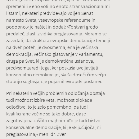
spremenili v eno volilno enoto s transnacionalnimi
listami, nekateri predvidevajo voljen Senat
namesto Sveta, vseevropske referendume in
podobno,« je naštel in dodal: »Te stvari gredo
predaleč, zlasti z vidika preglasovanja. Moramo se
zavedati, da struktura evropske demokracije temelji
na dveh poteh, je dvosmerna, ena je večinska
demokracija, večinsko glasovanje v Parlamentu,
druga pa Svet, ki je demokratična ustanova,
predvsem zaradi tega, ker poskuša uveljavljati
konsezualno demokracijo, skuša doseči čim večjo
stopnjo soglasja,« je pojasnil evropski poslanec.
Pri nekaterih večjih problemih odločanja obstaja
tudi možnost izbire veta, možnost blokade
odločitve, to je zelo pomembno, pa tudi
kvalificirane večine so tako dobre, da je
zagotovljena zaščita majhnih. »To je tudi bistvo
konsenzualne demokracije, ki je vključujoča, ni
preglasovalna,« meni dr. Zver.