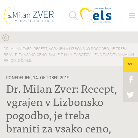
Nahajate se tukaj
DR. MILAN ZVER: RECEPT, VGRAJEN V LIZBONSKO POGODBO, JE TREBA
BRANITI ZA VSAKO CENO, SAJ JE Z NJIM ZAGOTOVLJENA ZAŠČITA MAJHNIH
PRI ODLOČANJU.
DELI
PONEDELJEK, 14. OKTOBER 2019
Dr. Milan Zver: Recept,
vgrajen v Lizbonsko
pogodbo, je treba
braniti za vsako ceno,