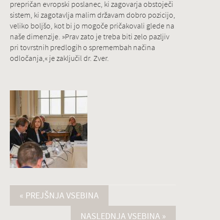
prepričan evropski poslanec, ki zagovarja obstoječi
sistem, ki zagotavlja malim državam dobro pozicijo,
veliko boljšo, kot bi jo mogoče pričakovali glede na
naše dimenzije. »Prav zato je treba biti zelo pazljiv
pri tovrstnih predlogih o spremembah načina
odločanja,« je zaključil dr. Zver.
« PREJŠNJA VSEBINA
NASLEDNJA VSEBINA »