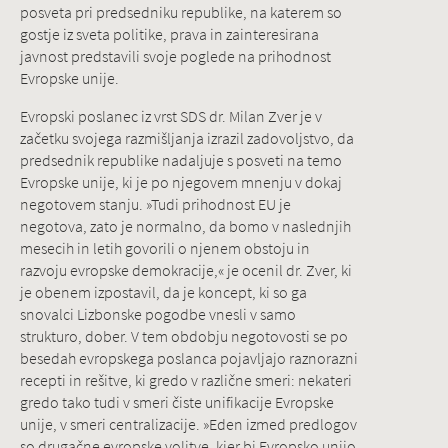
posveta pri predsedniku republike, na katerem so
gostje iz sveta politike, prava in zainteresirana
javnost predstavili svoje poglede na prihodnost
Evropske unije.
Evropski poslanec iz vrst SDS dr. Milan Zver je v
začetku svojega razmišljanja izrazil zadovoljstvo, da
predsednik republike nadaljuje s posveti na temo
Evropske unije, ki je po njegovem mnenju v dokaj
negotovem stanju. »Tudi prihodnost EU je
negotova, zato je normalno, da bomo v naslednjih
mesecih in letih govorili o njenem obstoju in
razvoju evropske demokracije,« je ocenil dr. Zver, ki
je obenem izpostavil, da je koncept, ki so ga
snovalci Lizbonske pogodbe vnesli v samo
strukturo, dober. V tem obdobju negotovosti se po
besedah evropskega poslanca pojavljajo raznorazni
recepti in rešitve, ki gredo v različne smeri: nekateri
gredo tako tudi v smeri čiste unifikacije Evropske
unije, v smeri centralizacije. »Eden izmed predlogov
so drugačne evropske volitve, kjer bi Evropsko unijo