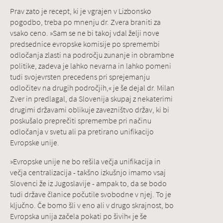
Prav zato je recept, ki je vgrajen v Lizbonsko
pogodbo, treba po mnenju dr. Zvera braniti za
vsako ceno. »Sam se ne bi takoj vdal želji nove
predsednice evropske komisije po spremembi
odločanja zlasti na področju zunanje in obrambne
politike, zadeva je lahko nevarna in lahko pomeni
tudi svojevrsten precedens pri sprejemanju
odločitev na drugih področjih,« je še dejal dr. Milan
Zver in predlagal, da Slovenija skupaj z nekaterimi
drugimi državami oblikuje zavezništvo držav, ki bi
poskušalo preprečiti spremembe pri načinu
odločanja v svetu ali pa pretirano unifikacijo
Evropske unije.
»Evropske unije ne bo rešila večja unifikacija in
večja centralizacija - takšno izkušnjo imamo vsaj
Slovenci že iz Jugoslavije - ampak to, da se bodo
tudi države članice počutile svobodne v njej. To je
ključno. Če bomo šli v eno ali v drugo skrajnost, bo
Evropska unija začela pokati po šivih« je še