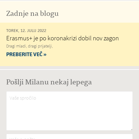
Zadnje na blogu
TOREK, 12. JULIJ 2022
Erasmus+ je po koronakrizi dobil nov zagon
Dragi mladi, dragi prijatelji,
PREBERITE VEČ »
Pošlji Milanu nekaj lepega
Vaše spročilo
*
Vaša e-pošta
*