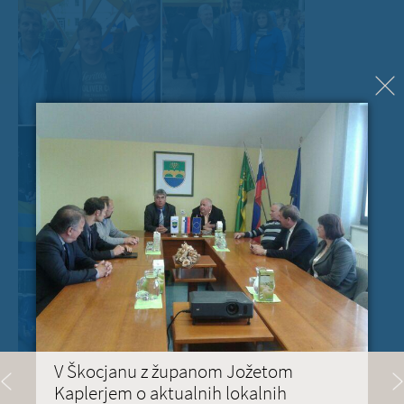
V Škocjanu z županom Jožetom
Kaplerjem o aktualnih lokalnih