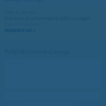
TOREK, 12. JULIJ 2022
Erasmus+ je po koronakrizi dobil nov zagon
Dragi mladi, dragi prijatelji,
PREBERITE VEČ »
Pošlji Milanu nekaj lepega
Vaše spročilo
*
Vaša e-pošta
*