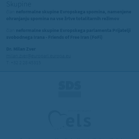
Skupine
član
neformalne skupine Evropskega spomina, namenjene
ohranjanju spomina na vse žrtve totalitarnih režimov
član
neformalne skupine Evropskega parlamenta Prijatelji
svobodnega Irana - Friends of Free Iran (FoFi)
Dr. Milan Zver
milan.zver@europarl.europa.eu
T: +32 2 28 45315