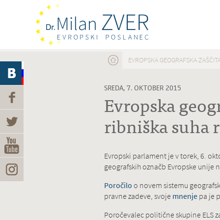
Nahajate se tukaj
EVROPSKA GEOGRAFSKA ZAŠČITA 
SREDA, 7. OKTOBER 2015
Evropska geogra
ribniška suha r
Evropski parlament je v
torek, 6. okt
geografskih označb Evropske unije n
Poročilo
o novem sistemu geografskih 
pravne zadeve, svoje
mnenje
pa je p
Poročevalec politične skupine ELS za