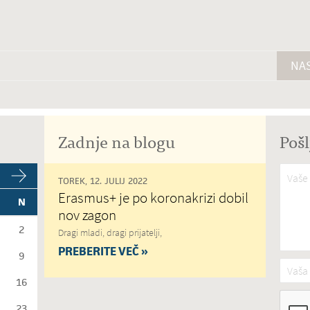
NAS
Zadnje na blogu
Pošl
Vaše 
TOREK, 12. JULIJ 2022
Erasmus+ je po koronakrizi dobil
N
nov zagon
2
Dragi mladi, dragi prijatelji,
PREBERITE VEČ »
9
Vaša 
16
23