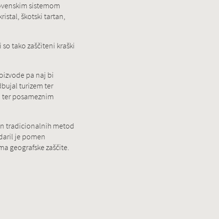
 slovenskim sistemom
stal, škotski tartan,
 so tako zaščiteni kraški
oizvode pa naj bi
bujal turizem ter
em ter posameznim
 in tradicionalnih metod
daril je pomen
ma geografske zaščite.