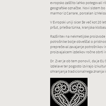
evropsko zaščito lahko potegovali rib
geografske označbe. Novi sistem bo v
marmor iz Carrare, porcelan iz Meiss
V Evropski uniji sicer že več kot 20 l
pršut, prleška tünka, kranjska klobas
Razširitev na nekmetijske proizvode 
potrošnike bolje obveščal o pristnos
preprečeval zavajanje potrošnikov i
proizvajalcem izdelkov ročne obrti 
Dr. Zver je ob tem ponovil, da je EU
izdelave ter pogosto izvirajo iz k
ohranjanja tradicionalnega znanja in