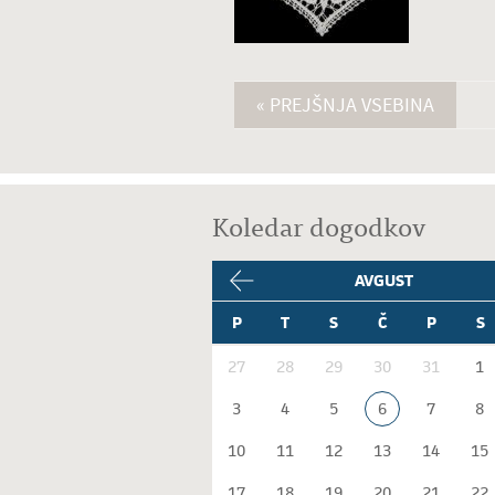
« PREJŠNJA VSEBINA
Koledar dogodkov
AVGUST
P
T
S
Č
P
S
27
28
29
30
31
1
3
4
5
6
7
8
10
11
12
13
14
15
17
18
19
20
21
22