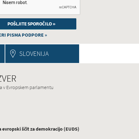
RI PISMA PODPORE »
SLOVENIJA
 ZVER
ina v Evropskem parlamentu
evropski ščit za demokracijo (EUDS)