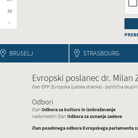
30
6
PREBE
BRUSELJ
STRASBOURG
Evropski poslanec dr. Milan
član EPP (Evropska ljudska stranka) - politična skup
Odbori
član
Odbora za kulturo in izobraževanje
nadomestni član
Odbora za zunanje zadeve
član posebnega odbora Evropskega parlamenta za 