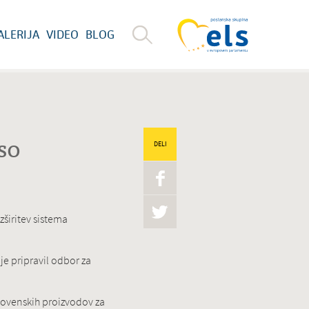
ALERIJA
VIDEO
BLOG
so
DELI
zširitev sistema
je pripravil odbor za
slovenskih proizvodov za