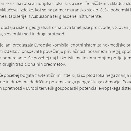
niška suha roba ali idrijska čipka, ki sta sicer že zaščiteni v skladu s
ključeval izdelke, kot so na primer muransko steklo, češki bohemski kri
nea, tapiserije iz Aubussona ter glasbene inštrumente.
et obstaja sistem geografskih označb za kmetijske proizvode, v Sloveniji
a, slovenski med in drugi proizvodi.
je lani predlagala Evropska komisija, enotni sistem za nekmetijske pr
ti izdelkov, prispeval k povečanju privlačnosti posameznih regij, spod
n ponarejanje. Še posebej naj bi koristil malim in srednjim podjetj
in drugih tradicionalnih predmetov.
 še posebej bogata z avtentičnimi izdelki, ki so plod lokalnega znanja
ulturne in družbene dediščine posameznega geografskega območja. Pou
 spretnosti v Evropi ter velik gospodarski potencial evropskega siste