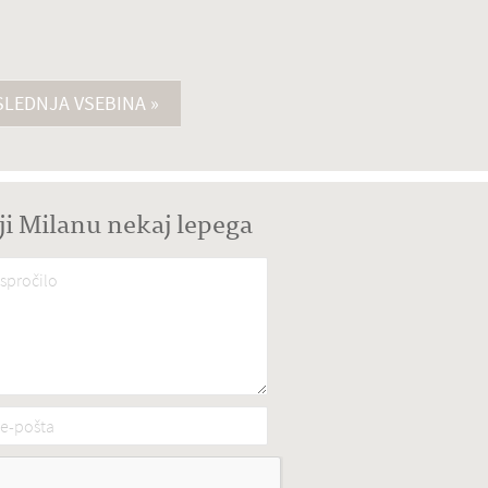
LEDNJA VSEBINA »
ji Milanu nekaj lepega
spročilo
*
e-pošta
*