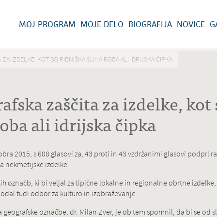
MOJ PROGRAM
MOJE DELO
BIOGRAFIJA
NOVICE
G
ZA IZDELKE, KOT SO RIBNIŠKA SUHA ROBA ALI IDRIJSKA ČIPKA
fska zaščita za izdelke, kot 
oba ali idrijska čipka
obra 2015, s 608 glasovi za, 43 proti in 43 vzdržanimi glasovi podprl ra
a nekmetijske izdelke.
označb, ki bi veljal za tipične lokalne in regionalne obrtne izdelke, 
odal tudi odbor za kulturo in izobraževanje.
 geografske označbe, dr. Milan Zver, je ob tem spomnil, da bi se od 