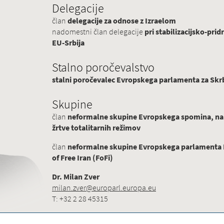
Delegacije
član
delegacije za odnose z Izraelom
nadomestni član delegacije
pri stabilizacijsko-p
EU-Srbija
Stalno poročevalstvo
stalni poročevalec Evropskega parlamenta za Skrb
Skupine
član
neformalne skupine Evropskega spomina, na
žrtve totalitarnih režimov
član
neformalne skupine Evropskega parlamenta Pr
of Free Iran (FoFi)
Dr. Milan Zver
milan.zver@europarl.europa.eu
T: +32 2 28 45315