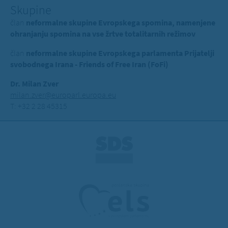
Skupine
član
neformalne skupine Evropskega spomina, namenjene
ohranjanju spomina na vse žrtve totalitarnih režimov
član
neformalne skupine Evropskega parlamenta Prijatelji
svobodnega Irana - Friends of Free Iran (FoFi)
Dr. Milan Zver
milan.zver@europarl.europa.eu
T: +32 2 28 45315