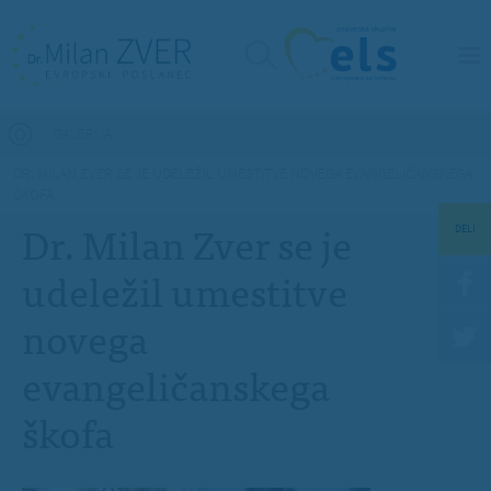
Nahajate se tukaj
GALERIJA
DR. MILAN ZVER SE JE UDELEŽIL UMESTITVE NOVEGA EVANGELIČANSKEGA
ŠKOFA
Dr. Milan Zver se je
DELI
udeležil umestitve
novega
evangeličanskega
škofa