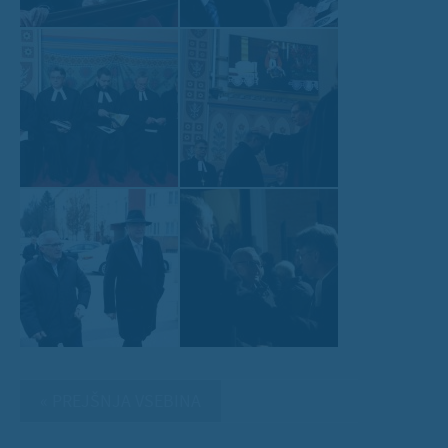
« PREJŠNJA VSEBINA