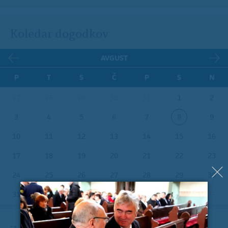
Koledar dogodkov
AVGUST
P
T
S
Č
P
S
N
27
28
29
30
31
1
2
3
4
5
6
7
8
9
10
11
12
13
14
15
16
17
18
19
20
21
22
23
24
25
26
27
28
29
30
31
1
2
3
4
5
6