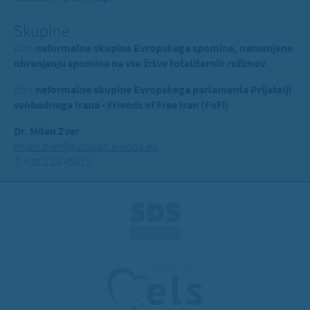
Skupine
član
neformalne skupine Evropskega spomina, namenjene
ohranjanju spomina na vse žrtve totalitarnih režimov
član
neformalne skupine Evropskega parlamenta Prijatelji
svobodnega Irana - Friends of Free Iran (FoFi)
Dr. Milan Zver
milan.zver@europarl.europa.eu
T: +32 2 28 45315