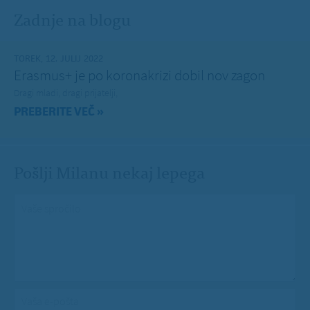
Zadnje na blogu
TOREK, 12. JULIJ 2022
Erasmus+ je po koronakrizi dobil nov zagon
Dragi mladi, dragi prijatelji,
PREBERITE VEČ »
Pošlji Milanu nekaj lepega
Vaše spročilo
*
Vaša e-pošta
*