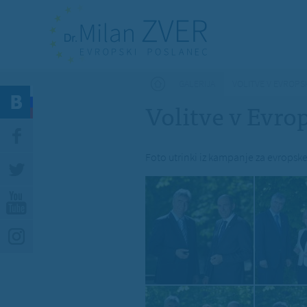
Nahajate se tukaj
GALERIJA
VOLITVE V EVROPS
Volitve v Evro
Foto utrinki iz kampanje za evropske