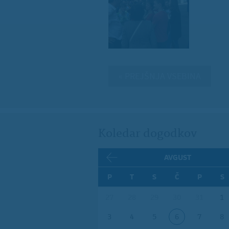
« PREJŠNJA VSEBINA
Koledar dogodkov
AVGUST
P
T
S
Č
P
S
27
28
29
30
31
1
3
4
5
6
7
8