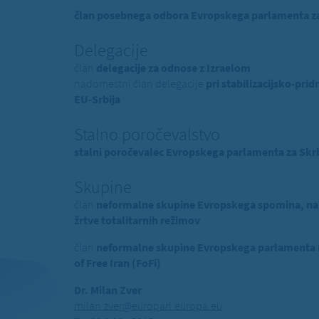
član posebnega odbora Evropskega parlamenta za 
Delegacije
član
delegacije za odnose z Izraelom
nadomestni član delegacije
pri stabilizacijsko-p
EU-Srbija
Stalno poročevalstvo
stalni poročevalec Evropskega parlamenta za Skrb
Skupine
član
neformalne skupine Evropskega spomina, na
žrtve totalitarnih režimov
član
neformalne skupine Evropskega parlamenta Pr
of Free Iran (FoFi)
Dr. Milan Zver
milan.zver@europarl.europa.eu