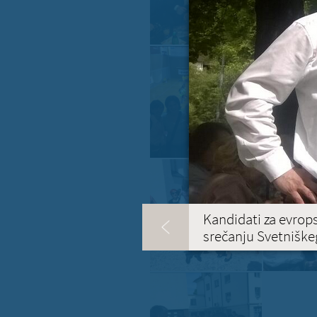
Kandidati za evrop
srečanju Svetniške