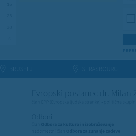
16
23
30
6
PREBE
BRUSELJ
STRASBOURG
Evropski poslanec dr. Milan
član EPP (Evropska ljudska stranka) - politična skup
Odbori
član
Odbora za kulturo in izobraževanje
nadomestni član
Odbora za zunanje zadeve