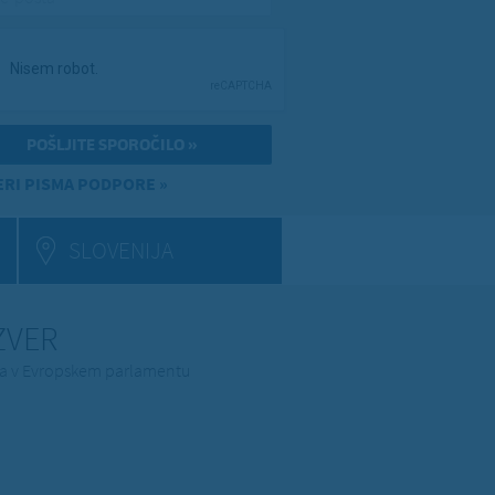
RI PISMA PODPORE »
SLOVENIJA
 ZVER
ina v Evropskem parlamentu