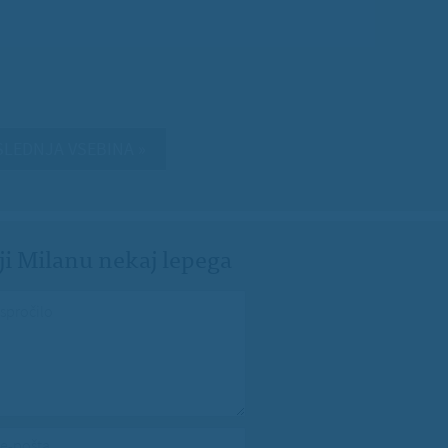
LEDNJA VSEBINA »
ji Milanu nekaj lepega
spročilo
*
e-pošta
*