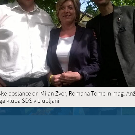
ske poslance dr. Milan Zver, Romana Tomc in mag. An
ga kluba SDS v Ljubljani