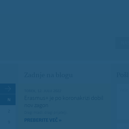
NAS
Zadnje na blogu
Pošl
Vaše 
TOREK, 12. JULIJ 2022
Erasmus+ je po koronakrizi dobil
N
nov zagon
2
Dragi mladi, dragi prijatelji,
PREBERITE VEČ »
9
Vaša 