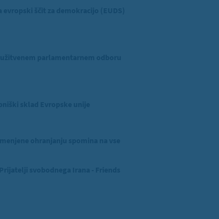
evropski ščit za demokracijo (EUDS)
ridružitvenem parlamentarnem odboru
niški sklad Evropske unije
menjene ohranjanju spomina na vse
ijatelji svobodnega Irana - Friends