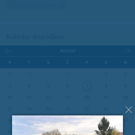
« PREJŠNJA VSEBINA
Koledar dogodkov
AVGUST
P
T
S
Č
P
S
N
27
28
29
30
31
1
2
3
4
5
6
7
8
9
10
11
12
13
14
15
16
17
18
19
20
21
22
23
24
25
26
27
28
29
30
31
1
2
3
4
5
6