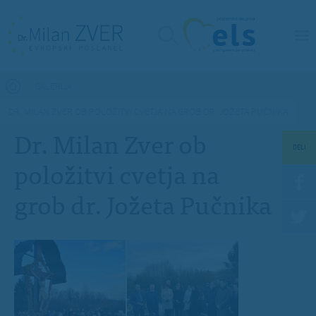
Nahajate se tukaj
GALERIJA
DR. MILAN ZVER OB POLOŽITVI CVETJA NA GROB DR. JOŽETA PUČNIKA
Dr. Milan Zver ob
DELI
položitvi cvetja na
grob dr. Jožeta Pučnika