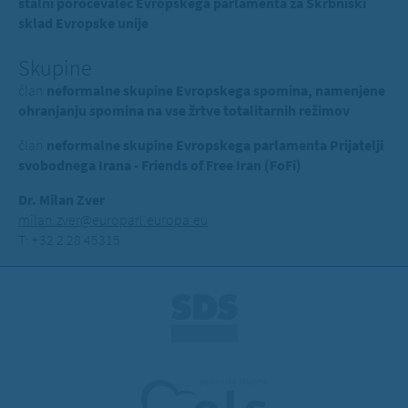
stalni poročevalec Evropskega parlamenta za Skrbniški
sklad Evropske unije
Skupine
član
neformalne skupine Evropskega spomina, namenjene
ohranjanju spomina na vse žrtve totalitarnih režimov
član
neformalne skupine Evropskega parlamenta Prijatelji
svobodnega Irana - Friends of Free Iran (FoFi)
Dr. Milan Zver
milan.zver@europarl.europa.eu
T: +32 2 28 45315