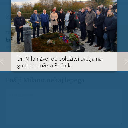
Zadnje na blogu
TOREK, 12. JULIJ 2022
Erasmus+ je po koronakrizi dobil nov zagon
Dragi mladi, dragi prijatelji,
PREBERITE VEČ »
Dr. Milan Zver ob položitvi cvetja na
grob dr. Jožeta Pučnika
Pošlji Milanu nekaj lepega
Vaše spročilo
*