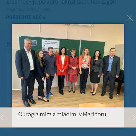
Erasmus+ je po koronakrizi dobil nov zagon
Dragi mladi, dragi prijatelji,
PREBERITE VEČ »
Pošlji Milanu nekaj lepega
Vaše spročilo
*
Vaša e-pošta
*
Okrogla miza z mladimi v Mariboru