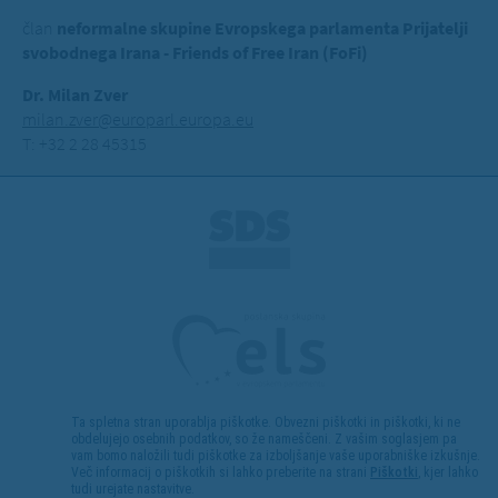
član
neformalne skupine Evropskega parlamenta Prijatelji
svobodnega Irana - Friends of Free Iran (FoFi)
Dr. Milan Zver
milan.zver@europarl.europa.eu
T: +32 2 28 45315
Ta spletna stran uporablja piškotke. Obvezni piškotki in piškotki, ki ne
obdelujejo osebnih podatkov, so že nameščeni. Z vašim soglasjem pa
vam bomo naložili tudi piškotke za izboljšanje vaše uporabniške izkušnje.
Več informacij o piškotkih si lahko preberite na strani
Piškotki
, kjer lahko
tudi urejate nastavitve.