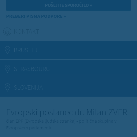
PREBERI PISMA PODPORE »
KONTAKT
(ACTIVE TAB)
BRUSELJ
STRASBOURG
SLOVENIJA
Evropski poslanec dr. Milan ZVER
član EPP (Evropska ljudska stranka) - politična skupina v
Evropskem parlamentu