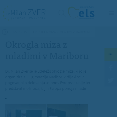
Nahajate se tukaj
GALERIJA
OKROGLA MIZA Z MLADIMI V MARIBORU
Okrogla miza z
mladimi v Mariboru
DELI
Dr. Milan Zver se je udeležil okrogle mize, ki jo je
organizirala III. gimnazija Maribor. Z dijaki se je
pogovarjal o delovanju ustanov Evropske unije ter
predstavil možnosti, ki jih Evropa ponuja mladim.