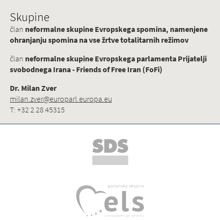
Skupine
član
neformalne skupine Evropskega spomina, namenjene
ohranjanju spomina na vse žrtve totalitarnih režimov
član
neformalne skupine Evropskega parlamenta Prijatelji
svobodnega Irana - Friends of Free Iran (FoFi)
Dr. Milan Zver
milan.zver@europarl.europa.eu
T: +32 2 28 45315