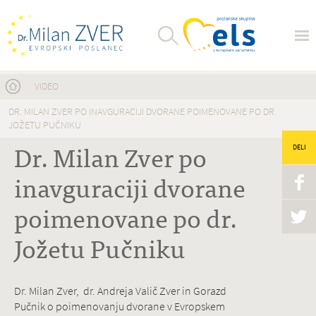
Nahajate se tukaj
VIDEO
DR. MILAN ZVER PO INAVGURACIJI DVORANE POIMENOVANE PO DR.
JOŽETU PUČNIKU
Dr. Milan Zver po
DELI
inavguraciji dvorane
poimenovane po dr.
Jožetu Pučniku
Dr. Milan Zver, dr. Andreja Valič Zver in Gorazd
Pučnik o poimenovanju dvorane v Evropskem