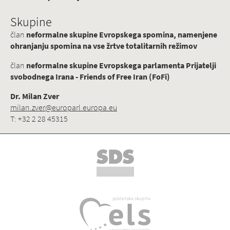
Skupine
član
neformalne skupine Evropskega spomina, namenjene
ohranjanju spomina na vse žrtve totalitarnih režimov
član
neformalne skupine Evropskega parlamenta Prijatelji
svobodnega Irana - Friends of Free Iran (FoFi)
Dr. Milan Zver
milan.zver@europarl.europa.eu
T: +32 2 28 45315