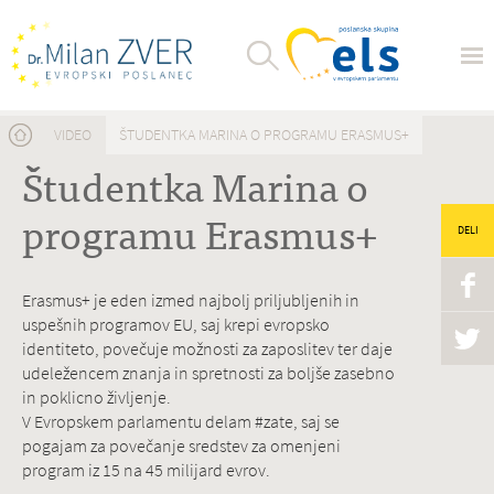
Nahajate se tukaj
VIDEO
ŠTUDENTKA MARINA O PROGRAMU ERASMUS+
Študentka Marina o
programu Erasmus+
DELI
Erasmus+ je eden izmed najbolj priljubljenih in
uspešnih programov EU, saj krepi evropsko
identiteto, povečuje možnosti za zaposlitev ter daje
udeležencem znanja in spretnosti za boljše zasebno
in poklicno življenje.
V Evropskem parlamentu delam #zate, saj se
pogajam za povečanje sredstev za omenjeni
program iz 15 na 45 milijard evrov.