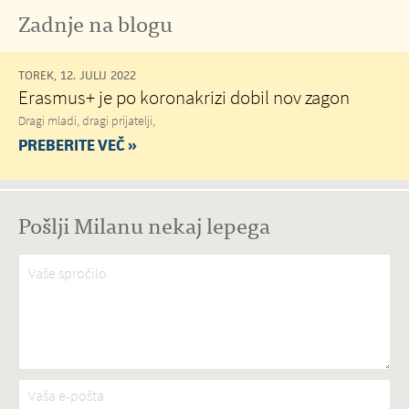
Zadnje na blogu
TOREK, 12. JULIJ 2022
Erasmus+ je po koronakrizi dobil nov zagon
Dragi mladi, dragi prijatelji,
PREBERITE VEČ »
Pošlji Milanu nekaj lepega
Vaše spročilo
*
Vaša e-pošta
*