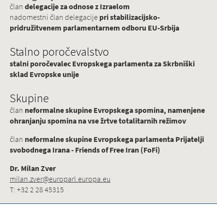
član
delegacije za odnose z Izraelom
nadomestni član delegacije
pri stabilizacijsko-
pridružitvenem parlamentarnem odboru EU-Srbija
Stalno poročevalstvo
stalni poročevalec Evropskega parlamenta za Skrbniški
sklad Evropske unije
Skupine
član
neformalne skupine Evropskega spomina, namenjene
ohranjanju spomina na vse žrtve totalitarnih režimov
član
neformalne skupine Evropskega parlamenta Prijatelji
svobodnega Irana - Friends of Free Iran (FoFi)
Dr. Milan Zver
milan.zver@europarl.europa.eu
T: +32 2 28 45315