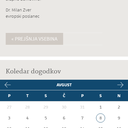
Dr. Milan Zver
evropski poslanec
« PREJŠNJA VSEBINA
Koledar dogodkov
AVGUST
P
T
S
Č
P
S
N
27
28
29
30
31
1
2
3
4
5
6
7
8
9