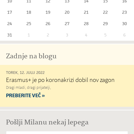
10
11
12
13
14
15
16
17
18
19
20
21
22
23
24
25
26
27
28
29
30
31
1
2
3
4
5
6
Zadnje na blogu
TOREK, 12. JULIJ 2022
Erasmus+ je po koronakrizi dobil nov zagon
Dragi mladi, dragi prijatelji,
PREBERITE VEČ »
Pošlji Milanu nekaj lepega
Vaše spročilo
*