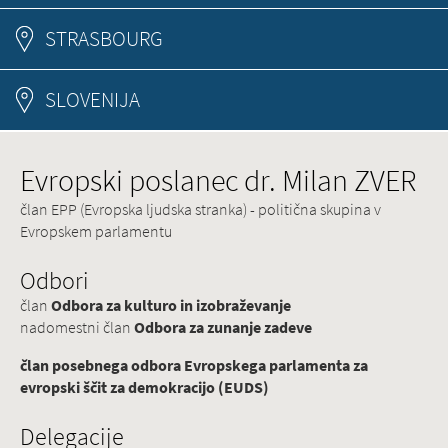
STRASBOURG
SLOVENIJA
Evropski poslanec dr. Milan ZVER
član EPP (Evropska ljudska stranka) - politična skupina v
Evropskem parlamentu
Odbori
član
Odbora za kulturo in izobraževanje
nadomestni član
Odbora za zunanje zadeve
član posebnega odbora Evropskega parlamenta za
evropski ščit za demokracijo (EUDS)
Delegacije