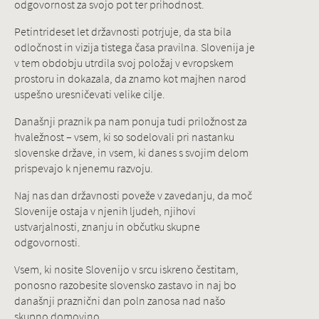
odgovornost za svojo pot ter prihodnost.
Petintrideset let državnosti potrjuje, da sta bila
odločnost in vizija tistega časa pravilna. Slovenija je
v tem obdobju utrdila svoj položaj v evropskem
prostoru in dokazala, da znamo kot majhen narod
uspešno uresničevati velike cilje.
Današnji praznik pa nam ponuja tudi priložnost za
hvaležnost – vsem, ki so sodelovali pri nastanku
slovenske države, in vsem, ki danes s svojim delom
prispevajo k njenemu razvoju.
Naj nas dan državnosti poveže v zavedanju, da moč
Slovenije ostaja v njenih ljudeh, njihovi
ustvarjalnosti, znanju in občutku skupne
odgovornosti.
Vsem, ki nosite Slovenijo v srcu iskreno čestitam,
ponosno razobesite slovensko zastavo in naj bo
današnji praznični dan poln zanosa nad našo
skupno domovino.