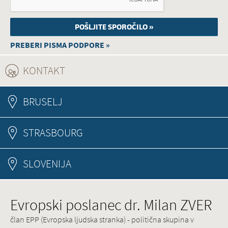
PREBERI PISMA PODPORE »
KONTAKT
(ACTIVE TAB)
BRUSELJ
STRASBOURG
SLOVENIJA
Evropski poslanec dr. Milan ZVER
član EPP (Evropska ljudska stranka) - politična skupina v