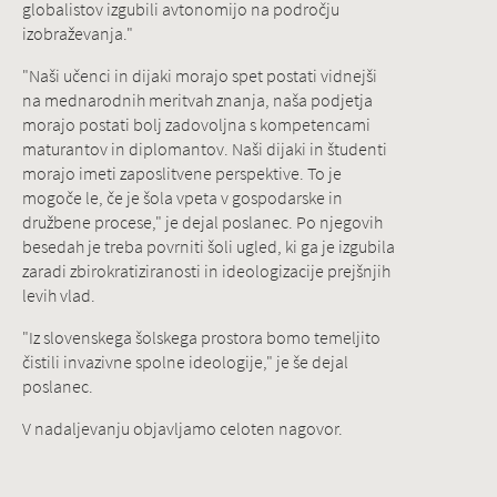
globalistov izgubili avtonomijo na področju
izobraževanja."
"Naši učenci in dijaki morajo spet postati vidnejši
na mednarodnih meritvah znanja, naša podjetja
morajo postati bolj zadovoljna s kompetencami
maturantov in diplomantov. Naši dijaki in študenti
morajo imeti zaposlitvene perspektive. To je
mogoče le, če je šola vpeta v gospodarske in
družbene procese," je dejal poslanec. Po njegovih
besedah je treba povrniti šoli ugled, ki ga je izgubila
zaradi zbirokratiziranosti in ideologizacije prejšnjih
levih vlad.
"Iz slovenskega šolskega prostora bomo temeljito
čistili invazivne spolne ideologije," je še dejal
poslanec.
V nadaljevanju objavljamo celoten nagovor.