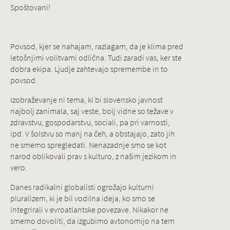
Spoštovani!
Povsod, kjer se nahajam, razlagam, da je klima pred
letošnjimi volitvami odlična. Tudi zaradi vas, ker ste
dobra ekipa. Ljudje zahtevajo spremembe in to
povsod.
Izobraževanje ni tema, ki bi slovensko javnost
najbolj zanimala, saj veste, bolj vidne so težave v
zdravstvu, gospodarstvu, sociali, pa pri varnosti,
ipd. V šolstvu so manj na čeh, a obstajajo, zato jih
ne smemo spregledati. Nenazadnje smo se kot
narod oblikovali prav s kulturo, z našim jezikom in
vero.
Danes radikalni globalisti ogrožajo kulturni
pluralizem, ki je bil vodilna ideja, ko smo se
integrirali v evroatlantske povezave. Nikakor ne
smemo dovoliti, da izgubimo avtonomijo na tem