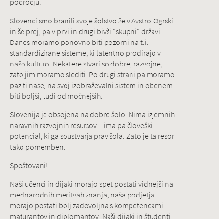
področju.
Slovenci smo branili svoje šolstvo že v Avstro-Ogrski
in še prej, pa v prvi in drugi bivši "skupni" državi.
Danes moramo ponovno biti pozorni na t.i.
standardizirane sisteme, ki latentno prodirajo v
našo kulturo. Nekatere stvari so dobre, razvojne,
zato jim moramo slediti. Po drugi strani pa moramo
paziti nase, na svoj izobraževalni sistem in obenem
biti boljši, tudi od močnejših.
Slovenija je obsojena na dobro šolo. Nima izjemnih
naravnih razvojnih resursov – ima pa človeški
potencial, ki ga soustvarja prav šola. Zato je ta resor
tako pomemben.
Spoštovani!
Naši učenci in dijaki morajo spet postati vidnejši na
mednarodnih meritvah znanja, naša podjetja
morajo postati bolj zadovoljna s kompetencami
maturantov in diplomantov. Naši dijaki in študenti