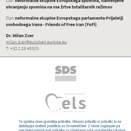
član
neformalne skupine Evropskega spomina, namenjene
ohranjanju spomina na vse žrtve totalitarnih režimov
član
neformalne skupine Evropskega parlamenta Prijatelji
svobodnega Irana - Friends of Free Iran (FoFi)
Dr. Milan Zver
milan.zver@europarl.europa.eu
T: +32 2 28 45315
Ta spletna stran uporablja piškotke. Obvezni piškotki in piškotki, ki ne
obdelujejo osebnih podatkov, so že nameščeni. Z vašim soglasjem pa
vam bomo naložili tudi piškotke za izboljšanje vaše uporabniške izkušnje.