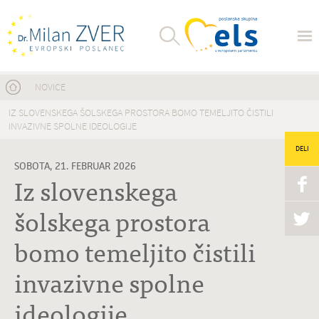
Nahajate se tukaj
NOVICE
IZ SLOVENSKEGA ŠOLSKEGA PROSTORA BOMO TEMELJITO ČISTILI
INVAZIVNE SPOLNE IDEOLOGIJE
DELI
SOBOTA, 21. FEBRUAR 2026
Iz slovenskega
šolskega prostora
bomo temeljito čistili
invazivne spolne
ideologije