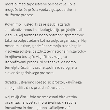
morajo imeti zaposlitvene perspektive. To je
mogoče le, če je šola vpeta v gospodarske in
družbene procese.
Povrnimo ji ugled, ki ga je izgubila zaradi
zbirokratiziranosti n ideologizacije prejšnjih levih
vlad. Za kaj takšnega bodo potrebne spremembe
tako na polju vsebine kot na polju organizacije. Naj
omenim le tiste, glede financiranja srednjega in
visokega šolstva, pa združitev nacionalnih zavodov
in njihovo tesnejšo vključitev v vzgojno-
izobraževalni proces. Ni neznanka, da bomo
temeljito čistili invazivne spolne ideologije iz
slovenskega šolskega prostora.
Skratka, ustvarimo spet šolski prostor, kakršnega
smo gradili v času prve Janševe vlade.
Naj zaključim – šola ne sme ostati birokratska
organizacija; postati mora živahna, kreativna,
inovativna in domoljubna. Učiteljem več