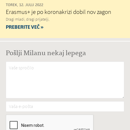
TOREK, 12. JULIJ 2022
Erasmus+ je po koronakrizi dobil nov zagon
Dragi mladi, dragi prijatelji,
PREBERITE VEČ »
Pošlji Milanu nekaj lepega
Vaše spročilo
*
Vaša e-pošta
*