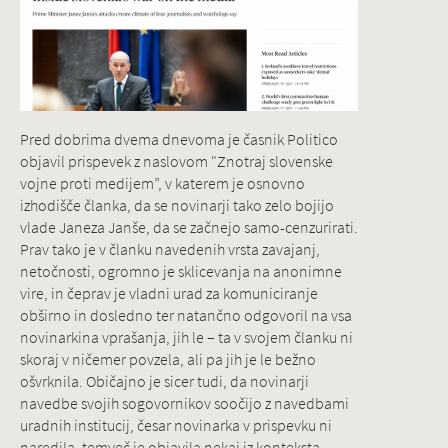
Pred dobrima dvema dnevoma je časnik Politico
objavil prispevek z naslovom "Znotraj slovenske
vojne proti medijem”, v katerem je osnovno
izhodišče članka, da se novinarji tako zelo bojijo
vlade Janeza Janše, da se začnejo samo-cenzurirati.
Prav tako je v članku navedenih vrsta zavajanj,
netočnosti, ogromno je sklicevanja na anonimne
vire, in čeprav je vladni urad za komuniciranje
obširno in dosledno ter natančno odgovoril na vsa
novinarkina vprašanja, jih le – ta v svojem članku ni
skoraj v ničemer povzela, ali pa jih je le bežno
ošvrknila. Običajno je sicer tudi, da novinarji
navedbe svojih sogovornikov soočijo z navedbami
uradnih institucij, česar novinarka v prispevku ni
naredila, temveč je objavila nekaj iz konteksta