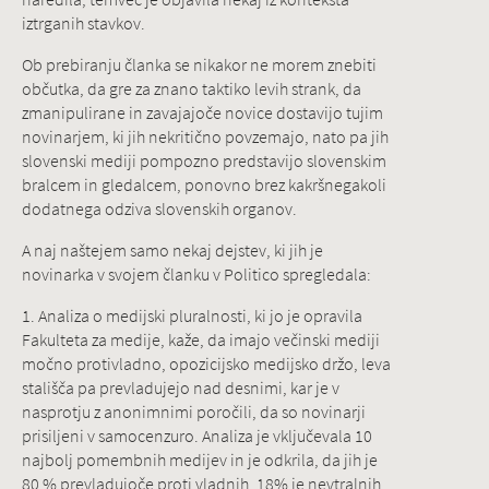
iztrganih stavkov.
Ob prebiranju članka se nikakor ne morem znebiti
občutka, da gre za znano taktiko levih strank, da
zmanipulirane in zavajajoče novice dostavijo tujim
novinarjem, ki jih nekritično povzemajo, nato pa jih
slovenski mediji pompozno predstavijo slovenskim
bralcem in gledalcem, ponovno brez kakršnegakoli
dodatnega odziva slovenskih organov.
A naj naštejem samo nekaj dejstev, ki jih je
novinarka v svojem članku v Politico spregledala:
1. Analiza o medijski pluralnosti, ki jo je opravila
Fakulteta za medije, kaže, da imajo večinski mediji
močno protivladno, opozicijsko medijsko držo, leva
stališča pa prevladujejo nad desnimi, kar je v
nasprotju z anonimnimi poročili, da so novinarji
prisiljeni v samocenzuro. Analiza je vključevala 10
najbolj pomembnih medijev in je odkrila, da jih je
80 % prevladujoče proti vladnih, 18% je nevtralnih,