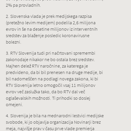
2% pa provladnih.
2. Slovenska vlada je prek medijskega razpisa
(pretežno levim medijem) podelila 2,6 milijona
evrov in še na desetine milijonov iz interventnih
sredstev za blaženje posledic koronavirusne
bolezni.
3. RTV Slovenija tudi pri načrtovani spremembi
zakonodaje nikakor ne bo ostala brez sredstev.
Majhen delež RTV naročnine, za katerega je
predvideno, da bi bil prenesen na druge medije, bi
bil nadomeščen na podlagi novega zakona, ki bi
RTV Slovenija letno omogočil vsaj 11 milijonov
evrov več zaslužka tako, da bo RTV dal več
oglaševalskih možnosti. Ti prihodki so doslej
omejeni.
4. Slovenija je bila na mednarodni lestvici medijske
svobode, ki jo objavlja organizacija Novinarji brez
meja, najvišje prav v času prve vlade premierja