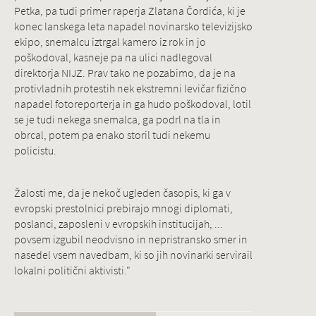
Petka, pa tudi primer raperja Zlatana Čordića, ki je
konec lanskega leta napadel novinarsko televizijsko
ekipo, snemalcu iztrgal kamero iz rok in jo
poškodoval, kasneje pa na ulici nadlegoval
direktorja NIJZ. Prav tako ne pozabimo, da je na
protivladnih protestih nek ekstremni levičar fizično
napadel fotoreporterja in ga hudo poškodoval, lotil
se je tudi nekega snemalca, ga podrl na tla in
obrcal, potem pa enako storil tudi nekemu
policistu.
Žalosti me, da je nekoč ugleden časopis, ki ga v
evropski prestolnici prebirajo mnogi diplomati,
poslanci, zaposleni v evropskih institucijah, ...
povsem izgubil neodvisno in nepristransko smer in
nasedel vsem navedbam, ki so jih novinarki servirail
lokalni politični aktivisti."