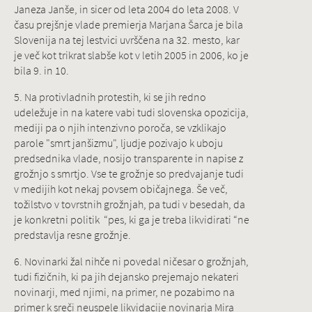
Janeza Janše, in sicer od leta 2004 do leta 2008. V
času prejšnje vlade premierja Marjana Šarca je bila
Slovenija na tej lestvici uvrščena na 32. mesto, kar
je več kot trikrat slabše kot v letih 2005 in 2006, ko je
bila 9. in 10.
5. Na protivladnih protestih, ki se jih redno
udeležuje in na katere vabi tudi slovenska opozicija,
mediji pa o njih intenzivno poroča, se vzklikajo
parole "smrt janšizmu", ljudje pozivajo k uboju
predsednika vlade, nosijo transparente in napise z
grožnjo s smrtjo. Vse te grožnje so predvajanje tudi
v medijih kot nekaj povsem običajnega. Še več,
tožilstvo v tovrstnih grožnjah, pa tudi v besedah, da
je konkretni politik “pes, ki ga je treba likvidirati “ne
predstavlja resne grožnje.
6. Novinarki žal nihče ni povedal ničesar o grožnjah,
tudi fizičnih, ki pa jih dejansko prejemajo nekateri
novinarji, med njimi, na primer, ne pozabimo na
primer k sreči neuspele likvidacije novinarja Mira