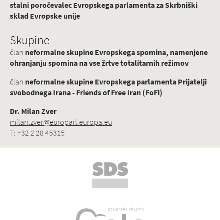
stalni poročevalec Evropskega parlamenta za Skrbniški
sklad Evropske unije
Skupine
član
neformalne skupine Evropskega spomina, namenjene
ohranjanju spomina na vse žrtve totalitarnih režimov
član
neformalne skupine Evropskega parlamenta Prijatelji
svobodnega Irana - Friends of Free Iran (FoFi)
Dr. Milan Zver
milan.zver@europarl.europa.eu
T: +32 2 28 45315