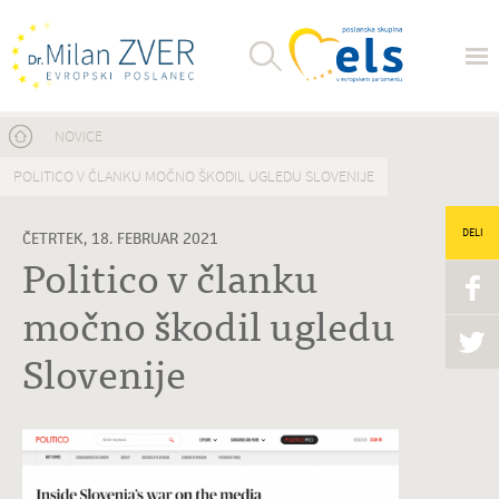
Nahajate se tukaj
NOVICE
POLITICO V ČLANKU MOČNO ŠKODIL UGLEDU SLOVENIJE
DELI
ČETRTEK, 18. FEBRUAR 2021
Politico v članku
močno škodil ugledu
Slovenije