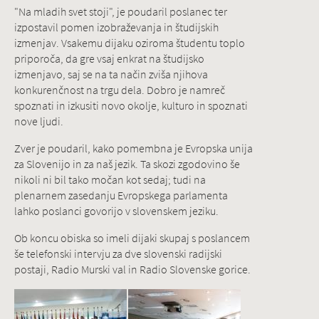
"Na mladih svet stoji", je poudaril poslanec ter
izpostavil pomen izobraževanja in študijskih
izmenjav. Vsakemu dijaku oziroma študentu toplo
priporoča, da gre vsaj enkrat na študijsko
izmenjavo, saj se na ta način zviša njihova
konkurenčnost na trgu dela. Dobro je namreč
spoznati in izkusiti novo okolje, kulturo in spoznati
nove ljudi.
Zver je poudaril, kako pomembna je Evropska unija
za Slovenijo in za naš jezik. Ta skozi zgodovino še
nikoli ni bil tako močan kot sedaj; tudi na
plenarnem zasedanju Evropskega parlamenta
lahko poslanci govorijo v slovenskem jeziku.
Ob koncu obiska so imeli dijaki skupaj s poslancem
še telefonski intervju za dve slovenski radijski
postaji, Radio Murski val in Radio Slovenske gorice.