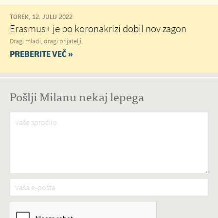
TOREK, 12. JULIJ 2022
Erasmus+ je po koronakrizi dobil nov zagon
Dragi mladi, dragi prijatelji,
PREBERITE VEČ »
Pošlji Milanu nekaj lepega
Vaše spročilo
*
Vaša e-pošta
*