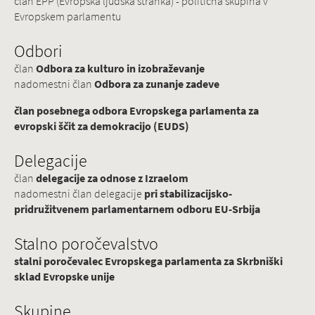
član EPP (Evropska ljudska stranka) - politična skupina v
Evropskem parlamentu
Odbori
član
Odbora za kulturo in izobraževanje
nadomestni član
Odbora za zunanje zadeve
član posebnega odbora Evropskega parlamenta za
evropski ščit za demokracijo (EUDS)
Delegacije
član
delegacije za odnose z Izraelom
nadomestni član delegacije
pri stabilizacijsko-
pridružitvenem parlamentarnem odboru EU-Srbija
Stalno poročevalstvo
stalni poročevalec Evropskega parlamenta za Skrbniški
sklad Evropske unije
Skupine