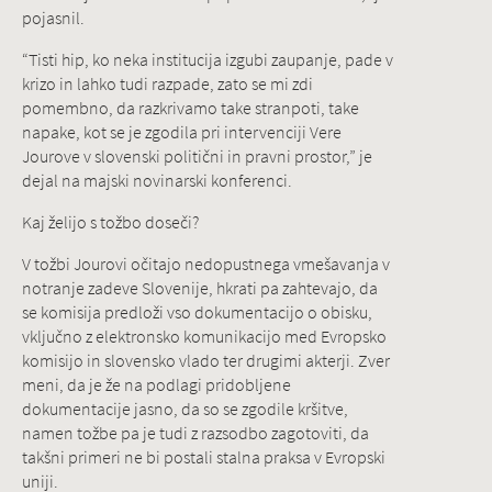
pojasnil.
“Tisti hip, ko neka institucija izgubi zaupanje, pade v
krizo in lahko tudi razpade, zato se mi zdi
pomembno, da razkrivamo take stranpoti, take
napake, kot se je zgodila pri intervenciji Vere
Jourove v slovenski politični in pravni prostor,” je
dejal na majski novinarski konferenci.
Kaj želijo s tožbo doseči?
V tožbi Jourovi očitajo nedopustnega vmešavanja v
notranje zadeve Slovenije, hkrati pa zahtevajo, da
se komisija predloži vso dokumentacijo o obisku,
vključno z elektronsko komunikacijo med Evropsko
komisijo in slovensko vlado ter drugimi akterji. Zver
meni, da je že na podlagi pridobljene
dokumentacije jasno, da so se zgodile kršitve,
namen tožbe pa je tudi z razsodbo zagotoviti, da
takšni primeri ne bi postali stalna praksa v Evropski
uniji.