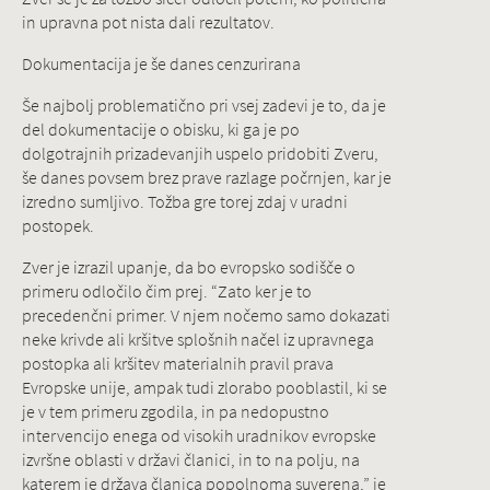
in upravna pot nista dali rezultatov.
Dokumentacija je še danes cenzurirana
Še najbolj problematično pri vsej zadevi je to, da je
del dokumentacije o obisku, ki ga je po
dolgotrajnih prizadevanjih uspelo pridobiti Zveru,
še danes povsem brez prave razlage počrnjen, kar je
izredno sumljivo. Tožba gre torej zdaj v uradni
postopek.
Zver je izrazil upanje, da bo evropsko sodišče o
primeru odločilo čim prej. “Zato ker je to
precedenčni primer. V njem nočemo samo dokazati
neke krivde ali kršitve splošnih načel iz upravnega
postopka ali kršitev materialnih pravil prava
Evropske unije, ampak tudi zlorabo pooblastil, ki se
je v tem primeru zgodila, in pa nedopustno
intervencijo enega od visokih uradnikov evropske
izvršne oblasti v državi članici, in to na polju, na
katerem je država članica popolnoma suverena,” je