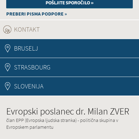
PREBERI PISMA PODPORE »
KONTAKT
(ACTIVE TAB)
BRUSELJ
STRASBOURG
SLOVENIJA
Evropski poslanec dr. Milan ZVER
član EPP (Evropska ljudska stranka) - politična skupina v
Evropskem parlamentu