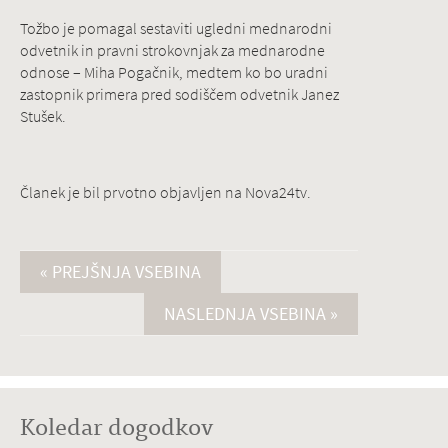
Tožbo je pomagal sestaviti ugledni mednarodni
odvetnik in pravni strokovnjak za mednarodne
odnose – Miha Pogačnik, medtem ko bo uradni
zastopnik primera pred sodiščem odvetnik Janez
Stušek.
Članek je bil prvotno objavljen na Nova24tv.
« PREJŠNJA VSEBINA
NASLEDNJA VSEBINA »
Koledar dogodkov