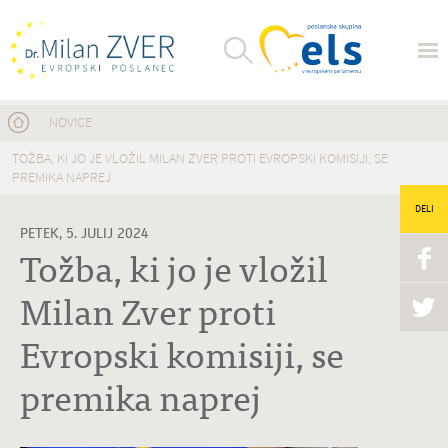
Nahajate se tukaj
NOVICE
TOŽBA, KI JO JE VLOŽIL MILAN ZVER PROTI EVROPSKI KOMISIJI, SE
PREMIKA NAPREJ
DELI
PETEK, 5. JULIJ 2024
Tožba, ki jo je vložil
Milan Zver proti
Evropski komisiji, se
premika naprej