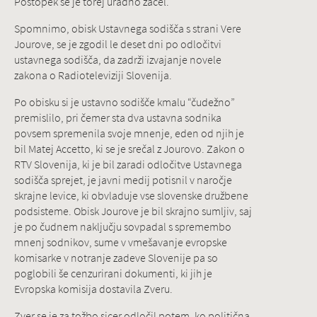
Postopek se je torej uradno začel.
Spomnimo, obisk Ustavnega sodišča s strani Vere
Jourove, se je zgodil le deset dni po odločitvi
ustavnega sodišča, da zadrži izvajanje novele
zakona o Radioteleviziji Slovenija.
Po obisku si je ustavno sodišče kmalu “čudežno”
premislilo, pri čemer sta dva ustavna sodnika
povsem spremenila svoje mnenje, eden od njih je
bil Matej Accetto, ki se je srečal z Jourovo. Zakon o
RTV Slovenija, ki je bil zaradi odločitve Ustavnega
sodišča sprejet, je javni medij potisnil v naročje
skrajne levice, ki obvladuje vse slovenske družbene
podsisteme. Obisk Jourove je bil skrajno sumljiv, saj
je po čudnem naključju sovpadal s spremembo
mnenj sodnikov, sume v vmešavanje evropske
komisarke v notranje zadeve Slovenije pa so
poglobili še cenzurirani dokumenti, ki jih je
Evropska komisija dostavila Zveru.
Zver se je za tožbo sicer odločil potem, ko politična