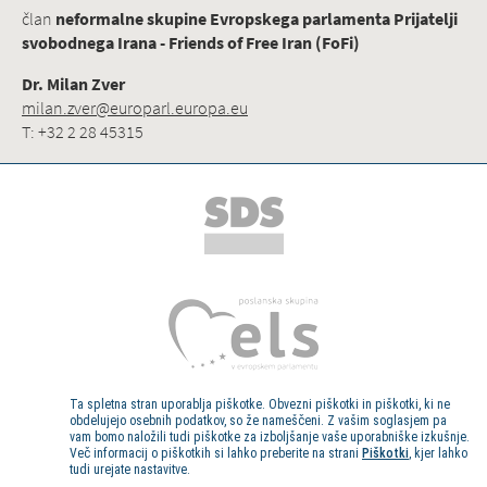
član
neformalne skupine Evropskega parlamenta Prijatelji
svobodnega Irana - Friends of Free Iran (FoFi)
Dr. Milan Zver
milan.zver@europarl.europa.eu
T: +32 2 28 45315
Ta spletna stran uporablja piškotke. Obvezni piškotki in piškotki, ki ne
obdelujejo osebnih podatkov, so že nameščeni. Z vašim soglasjem pa
vam bomo naložili tudi piškotke za izboljšanje vaše uporabniške izkušnje.
Več informacij o piškotkih si lahko preberite na strani
Piškotki
, kjer lahko
tudi urejate nastavitve.