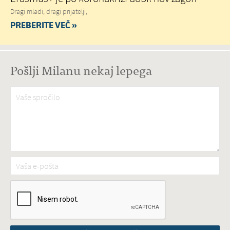
Dragi mladi, dragi prijatelji,
PREBERITE VEČ »
Pošlji Milanu nekaj lepega
Vaše spročilo
*
Vaša e-pošta
*