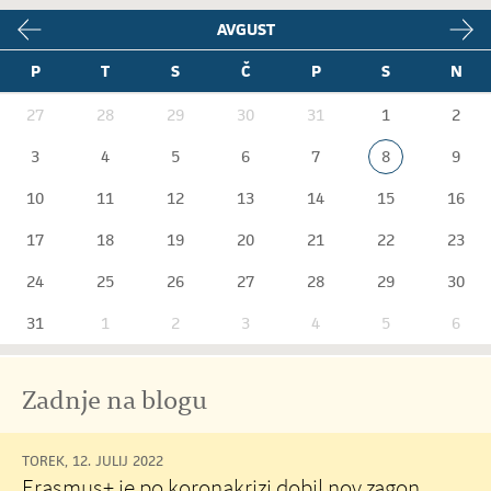
AVGUST
P
T
S
Č
P
S
N
27
28
29
30
31
1
2
3
4
5
6
7
8
9
10
11
12
13
14
15
16
17
18
19
20
21
22
23
24
25
26
27
28
29
30
31
1
2
3
4
5
6
Zadnje na blogu
TOREK, 12. JULIJ 2022
Erasmus+ je po koronakrizi dobil nov zagon