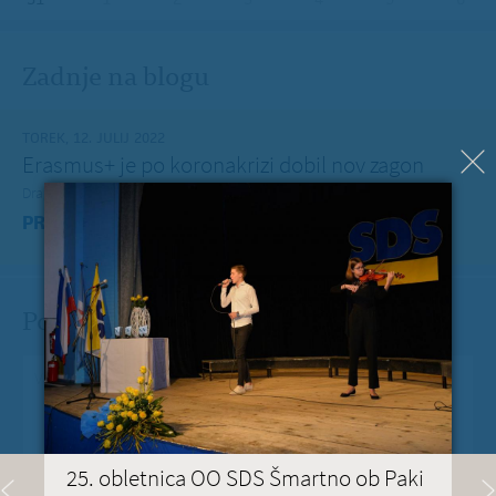
Zadnje na blogu
TOREK, 12. JULIJ 2022
Erasmus+ je po koronakrizi dobil nov zagon
Dragi mladi, dragi prijatelji,
PREBERITE VEČ »
Pošlji Milanu nekaj lepega
Vaše spročilo
*
25. obletnica OO SDS Šmartno ob Paki