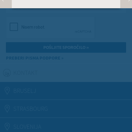
Vaša e-pošta
*
PREBERI PISMA PODPORE »
KONTAKT
(ACTIVE TAB)
BRUSELJ
STRASBOURG
SLOVENIJA