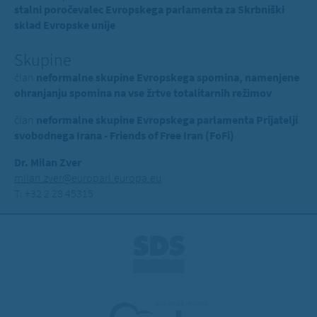
stalni poročevalec Evropskega parlamenta za Skrbniški
sklad Evropske unije
Skupine
član
neformalne skupine Evropskega spomina, namenjene
ohranjanju spomina na vse žrtve totalitarnih režimov
član
neformalne skupine Evropskega parlamenta Prijatelji
svobodnega Irana - Friends of Free Iran (FoFi)
Dr. Milan Zver
milan.zver@europarl.europa.eu
T: +32 2 28 45315