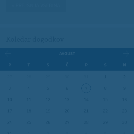
« PREJŠNJA VSEBINA
Koledar dogodkov
AVGUST
P
T
S
Č
P
S
N
27
28
29
30
31
1
2
3
4
5
6
7
8
9
10
11
12
13
14
15
16
17
18
19
20
21
22
23
24
25
26
27
28
29
30
31
1
2
3
4
5
6