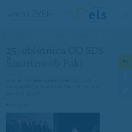
Nahajate se tukaj
GALERIJA
25. OBLETNICA OO SDS ŠMARTNO OB PAKI
25. obletnica OO SDS
Šmartno ob Paki
DELI
Dr. Milan Zver se je udeležil slovesnosti ob 25.
obletnici OO SDS Šmartno ob Paki, kjer je bil tudi
slavnostni govornik.
Foto: Rojnik