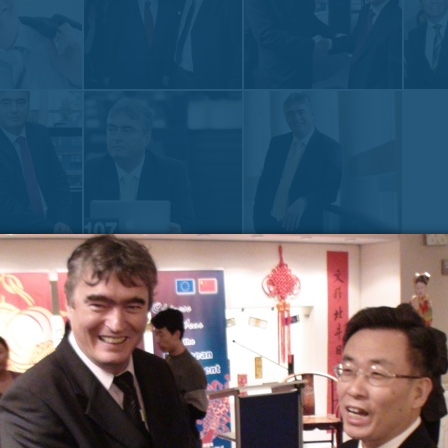
NAS
Zadnje na blogu
Pošl