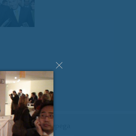
LEDNJA VSEBINA »
ji Milanu nekaj lepega