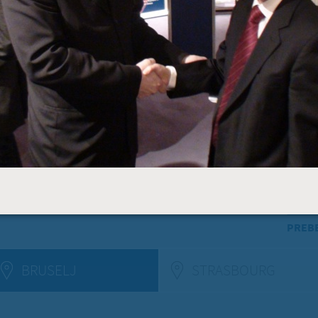
Vaše 
TOREK, 12. JULIJ 2022
Erasmus+ je po koronakrizi dobil
N
nov zagon
2
Dragi mladi, dragi prijatelji,
PREBERITE VEČ »
9
Vaša 
16
23
30
6
PREBE
BRUSELJ
STRASBOURG
(ACTIV