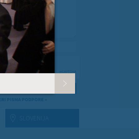
spročilo
*
e-pošta
*
RI PISMA PODPORE »
E TAB)
SLOVENIJA