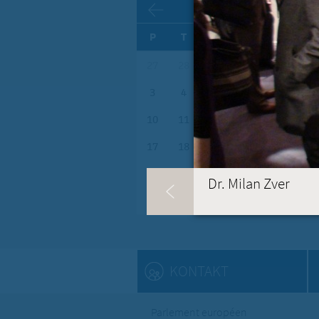
AVGUST
P
T
S
Č
P
S
27
28
29
30
31
1
3
4
5
6
7
8
10
11
12
13
14
15
17
18
19
20
21
22
24
25
26
27
28
29
Dr. Milan Zver
31
1
2
3
4
5
KONTAKT
Parlement européen