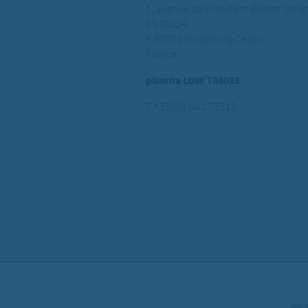
1, avenue du Président Robert Sch
CS 91024
F-67070 Strasbourg Cedex
France
pisarna LOW T08013
T +33(0)3 88 1 75315