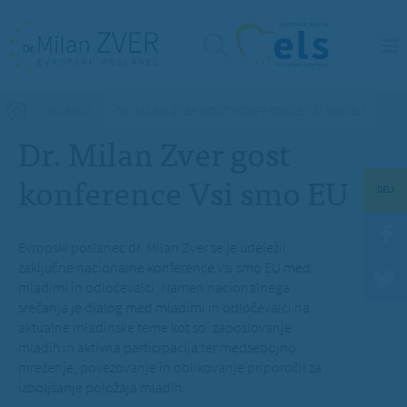
Nahajate se tukaj
GALERIJA
DR. MILAN ZVER GOST KONFERENCE VSI SMO EU
Dr. Milan Zver gost
konference Vsi smo EU
DELI
Evropski poslanec dr. Milan Zver se je udeležil
zaključne nacionalne konference Vsi smo EU med
mladimi in odločevalci. Namen nacionalnega
srečanja je dialog med mladimi in odločevalci na
aktualne mladinske teme kot so: zaposlovanje
mladih in aktivna participacija ter medsebojno
mreženje, povezovanje in oblikovanje priporočil za
izboljšanje položaja mladih.