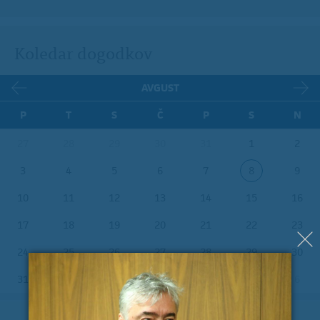
Koledar dogodkov
AVGUST
P
T
S
Č
P
S
N
27
28
29
30
31
1
2
3
4
5
6
7
8
9
10
11
12
13
14
15
16
17
18
19
20
21
22
23
24
25
26
27
28
29
30
31
1
2
3
4
5
6