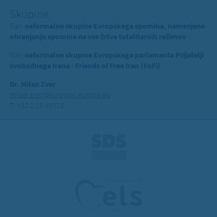
Skupine
član
neformalne skupine Evropskega spomina, namenjene
ohranjanju spomina na vse žrtve totalitarnih režimov
član
neformalne skupine Evropskega parlamenta Prijatelji
svobodnega Irana - Friends of Free Iran (FoFi)
Dr. Milan Zver
milan.zver@europarl.europa.eu
T: +32 2 28 45315