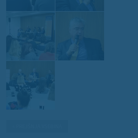
« PREJŠNJA VSEBINA