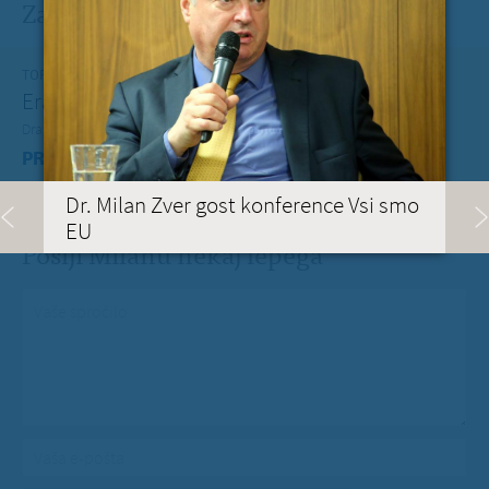
Zadnje na blogu
TOREK, 12. JULIJ 2022
Erasmus+ je po koronakrizi dobil nov zagon
Dragi mladi, dragi prijatelji,
PREBERITE VEČ »
Dr. Milan Zver gost konference Vsi smo
EU
Pošlji Milanu nekaj lepega
Vaše spročilo
*
Vaša e-pošta
*