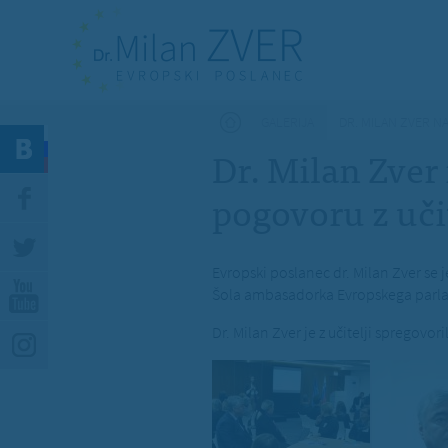
Nahajate se tukaj
GALERIJA
DR. MILAN ZVER N
Dr. Milan Zver
pogovoru z učit
Evropski poslanec dr. Milan Zver se 
Šola ambasadorka Evropskega parlame
Dr. Milan Zver je z učitelji spregovo