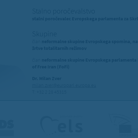
Stalno poročevalstvo
stalni poročevalec Evropskega parlamenta za Skrb
Skupine
član
neformalne skupine Evropskega spomina, na
žrtve totalitarnih režimov
član
neformalne skupine Evropskega parlamenta Pr
of Free Iran (FoFi)
Dr. Milan Zver
milan.zver@europarl.europa.eu
T: +32 2 28 45315