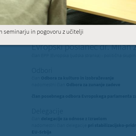
PREBE
BRUSELJ
STRASBOURG
 seminarju in pogovoru z učitelji
Evropski poslanec dr. Milan
član EPP (Evropska ljudska stranka) - politična skup
Odbori
član
Odbora za kulturo in izobraževanje
nadomestni član
Odbora za zunanje zadeve
član posebnega odbora Evropskega parlamenta za 
Delegacije
član
delegacije za odnose z Izraelom
nadomestni član delegacije
pri stabilizacijsko-p
EU-Srbija