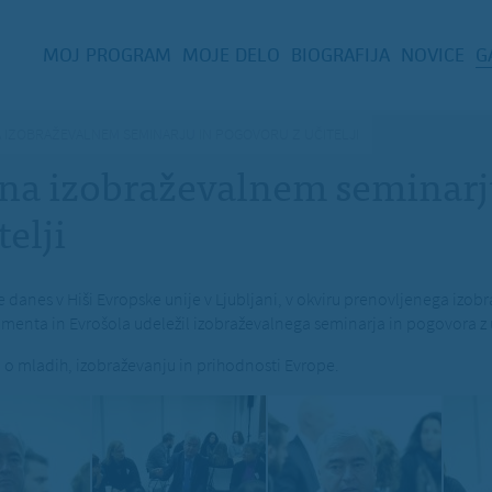
MOJ PROGRAM
MOJE DELO
BIOGRAFIJA
NOVICE
G
A IZOBRAŽEVALNEM SEMINARJU IN POGOVORU Z UČITELJI
 na izobraževalnem seminarj
elji
je danes v Hiši Evropske unije v Ljubljani, v okviru prenovljenega iz
nta in Evrošola udeležil izobraževalnega seminarja in pogovora z uč
ril o mladih, izobraževanju in prihodnosti Evrope.