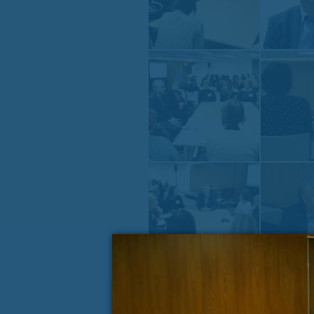
« PREJŠNJA VSEBINA