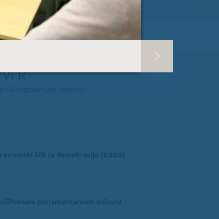
RI PISMA PODPORE »
SLOVENIJA
 ZVER
ina v Evropskem parlamentu
evropski ščit za demokracijo (EUDS)
ridružitvenem parlamentarnem odboru