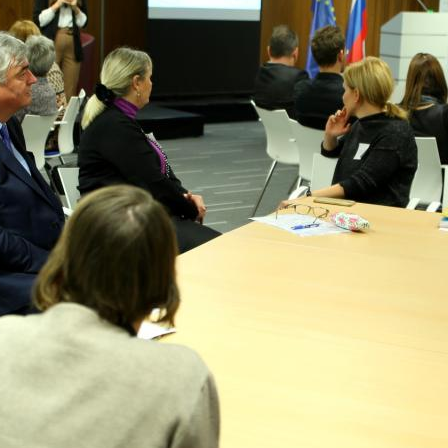
Zadnje na blogu
Pošl
Vaše 
TOREK, 12. JULIJ 2022
Erasmus+ je po koronakrizi dobil
N
nov zagon
2
Dragi mladi, dragi prijatelji,
PREBERITE VEČ »
9
Vaša 
16
23
30
6