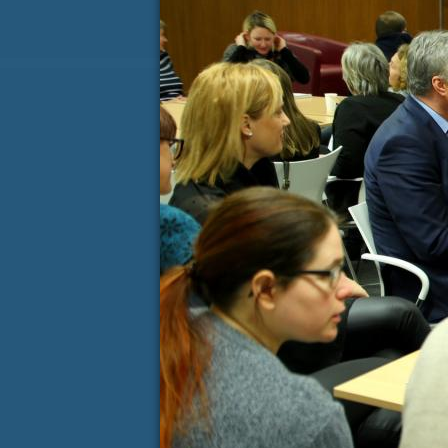
Koledar dogodkov
AVGUST
P
T
S
Č
P
S
27
28
29
30
31
1
3
4
5
6
7
8
10
11
12
13
14
15
17
18
19
20
21
22
24
25
26
27
28
29
31
1
2
3
4
5