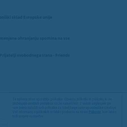
niški sklad Evropske unije
menjene ohranjanju spomina na vse
ijatelji svobodnega Irana - Friends
Ta spletna stran uporablja piškotke. Obvezni piškotki in piškotki, ki ne
obdelujejo osebnih podatkov, so že nameščeni. Z vašim soglasjem pa
vam bomo naložili tudi piškotke za izboljšanje vaše uporabniške izkušnje.
Več informacij o piškotkih si lahko preberite na strani
Piškotki
, kjer lahko
tudi urejate nastavitve.