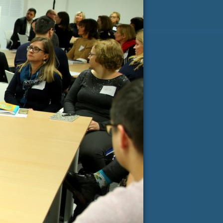
ji Milanu nekaj lepega
spročilo
*
e-pošta
*