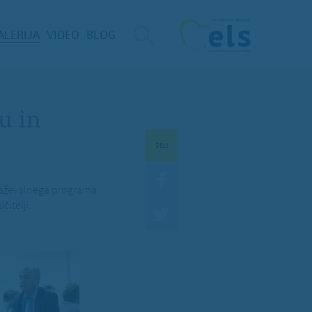
ALERIJA
VIDEO
BLOG
u in
DELI
obraževalnega programa
itelji.