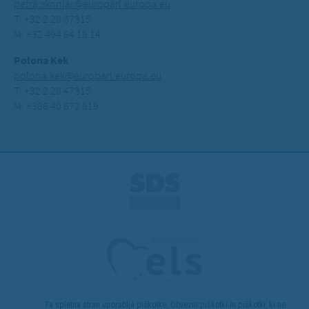
petra.skrinjar@europarl.europa.eu
T: +32 2 28 37315
M: +32 494 64 18 14
Polona Kek
polona.kek@europarl.europa.eu
T: +32 2 28 47315
M: +386 40 672 819
Ta spletna stran uporablja piškotke. Obvezni piškotki in piškotki, ki ne