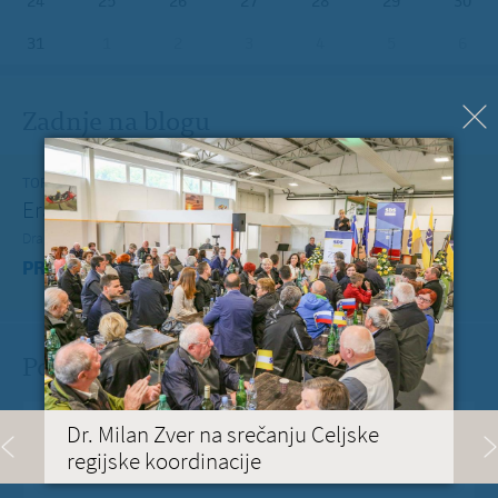
24
25
26
27
28
29
30
31
1
2
3
4
5
6
Zadnje na blogu
TOREK, 12. JULIJ 2022
Erasmus+ je po koronakrizi dobil nov zagon
Dragi mladi, dragi prijatelji,
PREBERITE VEČ »
Pošlji Milanu nekaj lepega
Vaše spročilo
*
Dr. Milan Zver na srečanju Celjske
regijske koordinacije