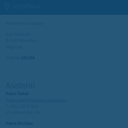
SLOVENIJA
Parlement Européen
Rue Wiertz 60
B-1047 Bruxelles
Belgique
pisarna
14E254
Asistenti
Peter Šuhel
peter.suhel@europarl.europa.eu
T: +32 2 28 37315
M: +386 40 886 334
Petra Škrinjar