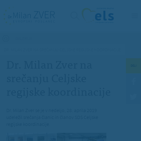
Nahajate se tukaj
GALERIJA
DR. MILAN ZVER NA SREČANJU CELJSKE REGIJSKE KOORDINACIJE
Dr. Milan Zver na
DELI
srečanju Celjske
regijske koordinacije
Dr. Milan Zver se je v nedeljo, 28. aprila 2019
udeležil srečanja članic in članov SDS Celjske
regijske koordinacije.