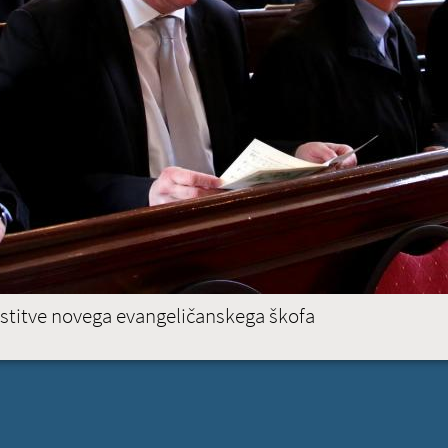
PREBERITE VEČ »
9
Vaša 
16
23
30
6
PREBE
BRUSELJ
STRASBOURG
(ACTIV
mestitve novega evangeličanskega škofa
uman