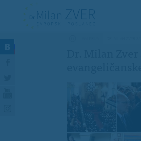
Nahajate se tukaj
GALERIJA
DR. MILAN ZVER S
Dr. Milan Zver
evangeličansk