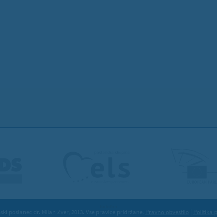
Kolofon
ki poslanec dr. Milan Zver, 2013. Vse pravice pridržane.
Pravno obvestilo
|
Politika 