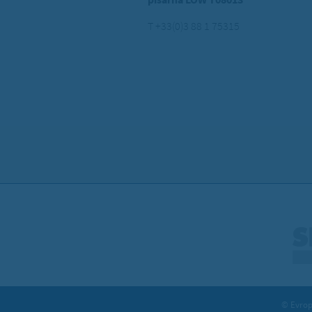
T +33(0)3 88 1 75315
© Evrops