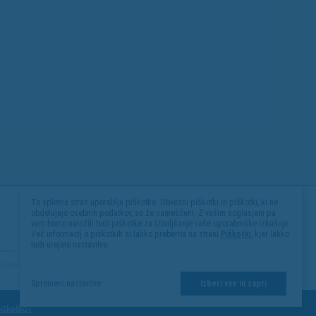
Ta spletna stran uporablja piškotke. Obvezni piškotki in piškotki, ki ne
obdelujejo osebnih podatkov, so že nameščeni. Z vašim soglasjem pa
vam bomo naložili tudi piškotke za izboljšanje vaše uporabniške izkušnje.
Več informacij o piškotkih si lahko preberite na strani
Piškotki
, kjer lahko
tudi urejate nastavitve.
Spremeni nastavitve
Izberi vse in zapri
piškotkov