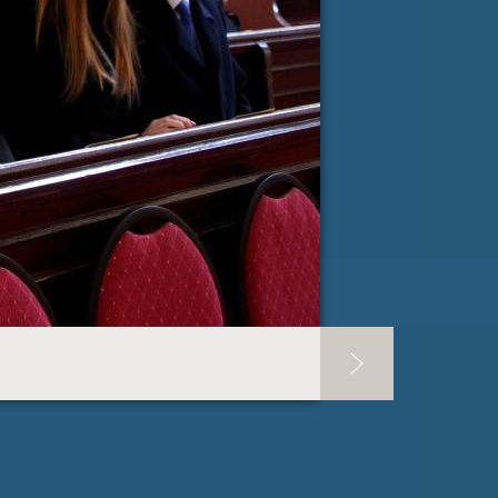
e-pošta
*
RI PISMA PODPORE »
E TAB)
SLOVENIJA