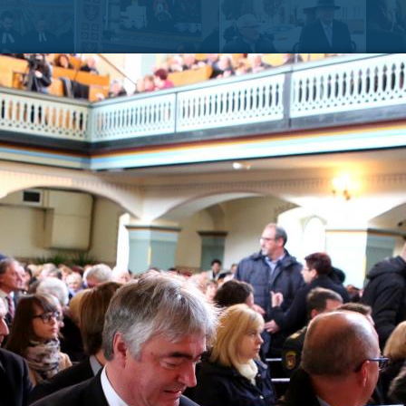
Zadnje na blogu
Pošl
Vaše 
TOREK, 12. JULIJ 2022
Erasmus+ je po koronakrizi dobil
N
nov zagon
2
Dragi mladi, dragi prijatelji,