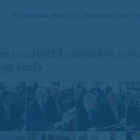
MOJ PROGRAM
MOJE DELO
BIOGRAFIJA
NOVICE
G
E JE UDELEŽIL UMESTITVE NOVEGA EVANGELIČANSKEGA ŠKOFA
 se je udeležil umestitve nov
ega škofa