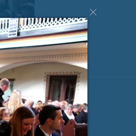
ji Milanu nekaj lepega
spročilo
*