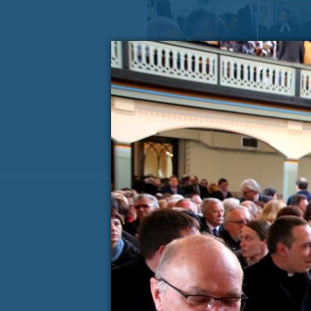
« PREJŠNJA VSEBINA
Koledar dogodkov
AVGUST
P
T
S
Č
P
S
27
28
29
30
31
1