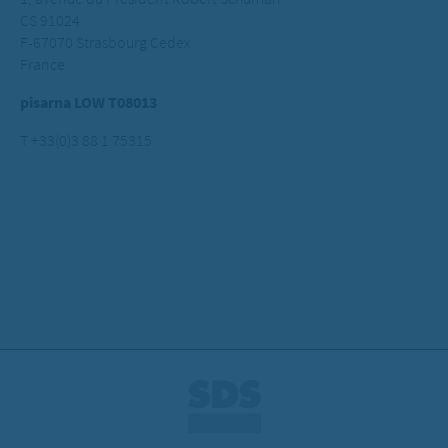
CS 91024
F-67070 Strasbourg Cedex
France
pisarna LOW T08013
T +33(0)3 88 1 75315