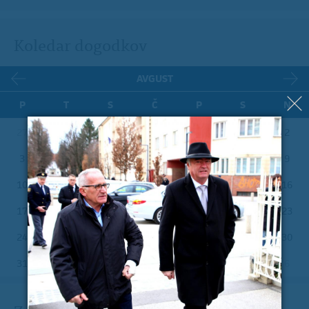
Koledar dogodkov
AVGUST
P
T
S
Č
P
S
N
27
28
29
30
31
1
2
3
4
5
6
7
8
9
10
11
12
13
14
15
16
17
18
19
20
21
22
23
24
25
26
27
28
29
30
31
1
2
3
4
5
6