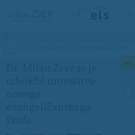
Nahajate se tukaj
GALERIJA
DR. MILAN ZVER SE JE UDELEŽIL UMESTITVE NOVEGA EVANGELIČANSKEGA
ŠKOFA
Dr. Milan Zver se je
DELI
udeležil umestitve
novega
evangeličanskega
škofa