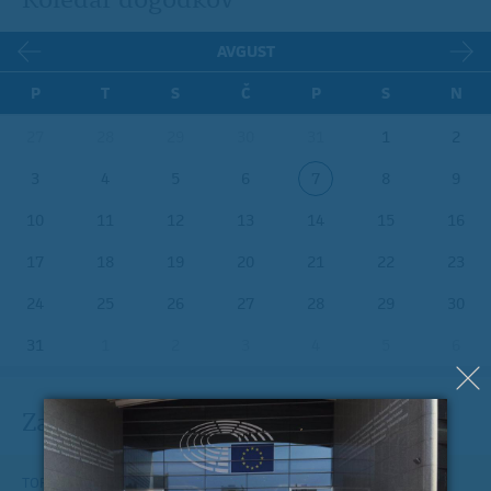
AVGUST
P
T
S
Č
P
S
N
27
28
29
30
31
1
2
3
4
5
6
7
8
9
10
11
12
13
14
15
16
17
18
19
20
21
22
23
24
25
26
27
28
29
30
31
1
2
3
4
5
6
Zadnje na blogu
TOREK, 12. JULIJ 2022