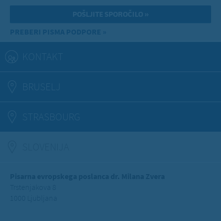
PREBERI PISMA PODPORE »
KONTAKT
BRUSELJ
STRASBOURG
SLOVENIJA
(ACTIVE TAB)
Pisarna evropskega poslanca dr. Milana Zvera
Trstenjakova 8
1000 Ljubljana