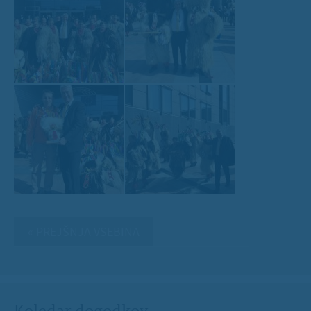
« PREJŠNJA VSEBINA
Koledar dogodkov