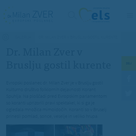
Nahajate se tukaj
GALERIJA
DR. MILAN ZVER V BRUSLJU GOSTIL KURENTE
Dr. Milan Zver v
Bruslju gostil kurente
DELI
Evropski poslanec dr. Milan Zver je v Bruslju gostil
Kulturno društvo folklornih dejavnosti Korant
Spuhlja. Na ploščadi pred Evropskim parlamentom
so koranti uprizorili pravi spektakel, ki si ga je
ogledala množica mimoidočih. Koranti so v Bruselj
prinesli pomlad, sonce, veselje in veliko hrupa.