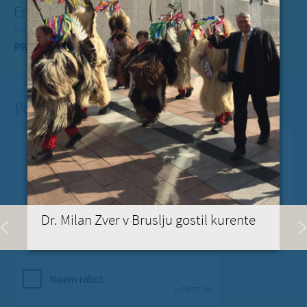
Erasmus+ je po koronakrizi dobil nov zagon
Dragi mladi, dragi prijatelji,
PREBERITE VEČ »
Pošlji Milanu nekaj lepega
Vaše spročilo
*
Dr. Milan Zver v Bruslju gostil kurente
Vaša e-pošta
*