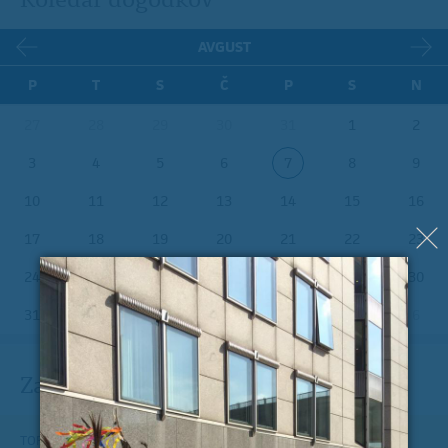
AVGUST
P
T
S
Č
P
S
N
27
28
29
30
31
1
2
3
4
5
6
7
8
9
10
11
12
13
14
15
16
17
18
19
20
21
22
23
24
25
26
27
28
29
30
31
1
2
3
4
5
6
Zadnje na blogu
TOREK, 12. JULIJ 2022