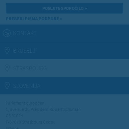
PREBERI PISMA PODPORE »
KONTAKT
BRUSELJ
STRASBOURG
(ACTIVE TAB)
SLOVENIJA
Parlement européen
1, avenue du Président Robert Schuman
CS 91024
F-67070 Strasbourg Cedex
France