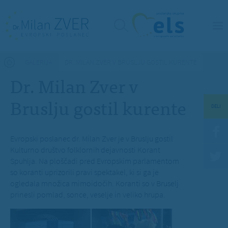
Nahajate se tukaj
GALERIJA
DR. MILAN ZVER V BRUSLJU GOSTIL KURENTE
Dr. Milan Zver v
Bruslju gostil kurente
DELI
Evropski poslanec dr. Milan Zver je v Bruslju gostil
Kulturno društvo folklornih dejavnosti Korant
Spuhlja. Na ploščadi pred Evropskim parlamentom
so koranti uprizorili pravi spektakel, ki si ga je
ogledala množica mimoidočih. Koranti so v Bruselj
prinesli pomlad, sonce, veselje in veliko hrupa.