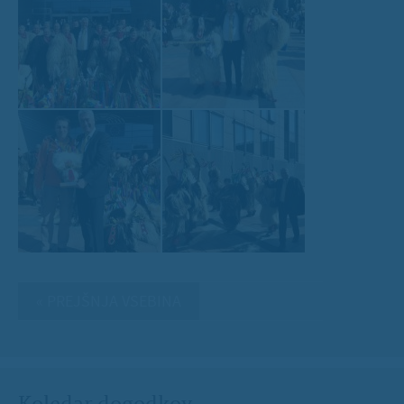
« PREJŠNJA VSEBINA
Koledar dogodkov