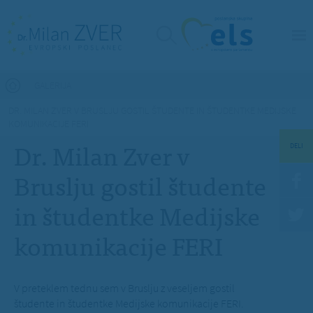
Nahajate se tukaj
GALERIJA
DR. MILAN ZVER V BRUSLJU GOSTIL ŠTUDENTE IN ŠTUDENTKE MEDIJSKE
KOMUNIKACIJE FERI
Dr. Milan Zver v
DELI
Bruslju gostil študente
in študentke Medijske
komunikacije FERI
V preteklem tednu sem v Bruslju z veseljem gostil
študente in študentke Medijske komunikacije FERI.