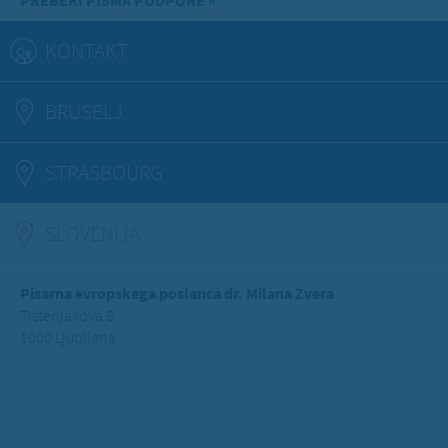
PREBERI PISMA PODPORE »
KONTAKT
BRUSELJ
STRASBOURG
SLOVENIJA
(ACTIVE TAB)
Pisarna evropskega poslanca dr. Milana Zvera
Trstenjakova 8
1000 Ljubljana