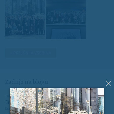
« PREJŠNJA VSEBINA
Zadnje na blogu
TOREK, 12. JULIJ 2022
Erasmus+ je po koronakrizi dobil nov zagon
Dragi mladi, dragi prijatelji,