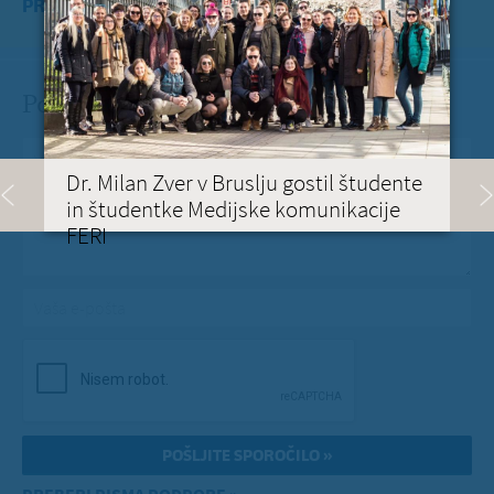
PREBERITE VEČ »
Pošlji Milanu nekaj lepega
Vaše spročilo
*
Dr. Milan Zver v Bruslju gostil študente
in študentke Medijske komunikacije
FERI
Vaša e-pošta
*