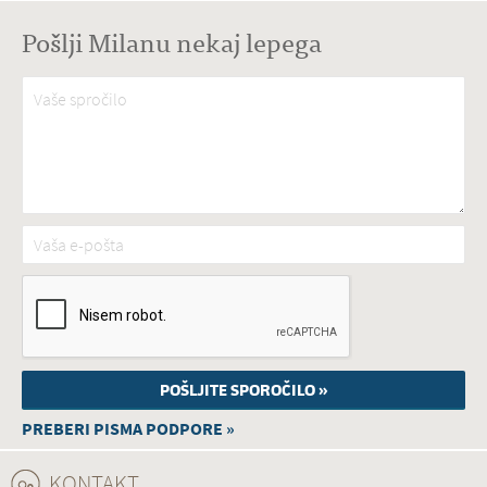
Pošlji Milanu nekaj lepega
Vaše spročilo
*
Vaša e-pošta
*
PREBERI PISMA PODPORE »
KONTAKT
(ACTIVE TAB)