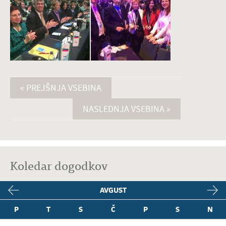
« PREJŠNJA VSEBINA
NASLEDNJA VSEBINA »
Koledar dogodkov
AVGUST
P
T
S
Č
P
S
N