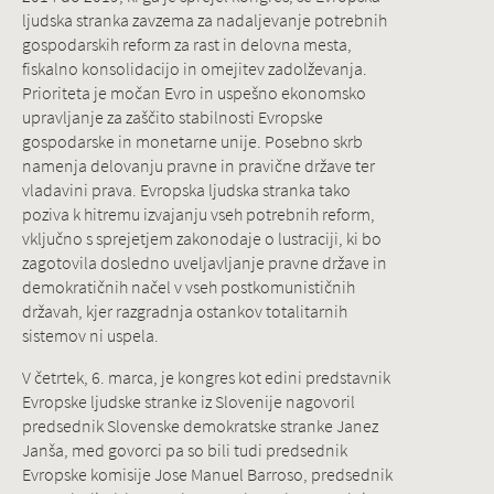
ljudska stranka zavzema za nadaljevanje potrebnih
gospodarskih reform za rast in delovna mesta,
fiskalno konsolidacijo in omejitev zadolževanja.
Prioriteta je močan Evro in uspešno ekonomsko
upravljanje za zaščito stabilnosti Evropske
gospodarske in monetarne unije. Posebno skrb
namenja delovanju pravne in pravične države ter
vladavini prava. Evropska ljudska stranka tako
poziva k hitremu izvajanju vseh potrebnih reform,
vključno s sprejetjem zakonodaje o lustraciji, ki bo
zagotovila dosledno uveljavljanje pravne države in
demokratičnih načel v vseh postkomunističnih
državah, kjer razgradnja ostankov totalitarnih
sistemov ni uspela.
V četrtek, 6. marca, je kongres kot edini predstavnik
Evropske ljudske stranke iz Slovenije nagovoril
predsednik Slovenske demokratske stranke Janez
Janša, med govorci pa so bili tudi predsednik
Evropske komisije Jose Manuel Barroso, predsednik