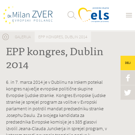
Nahajate se tukaj
GALERIJA
EPP KONGRES, DUBLIN 2014
EPP kongres, Dublin
2014
DELI
6. in 7. marca 2014 je v Dublinu na Irskem potekal
kongres največje evropske politične skupine
Evropske ljudske stranke.
Kongres Evropske ljudske
stranke je sprejel program za volitve v Evropski
parlament in potrdil mandat predsedniku stranke
Josephu Daulu. Za svojega kandidata za
predsednika Evropske komisije je s 385 glasovi
izvolil Jeana-Clauda Junckerja
in sprejel program, v