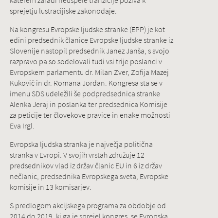
katerem zaradi neuspele tranzicije poziva k
sprejetju lustracijiske zakonodaje.
Na kongresu Evropske ljudske stranke (EPP) je kot
edini predsednik članice Evropske ljudske stranke iz
Slovenije nastopil predsednik Janez Janša, s svojo
razpravo pa so sodelovali tudi vsi trije poslanci v
Evropskem parlamentu dr. Milan Zver, Zofija Mazej
Kukovič in dr. Romana Jordan. Kongresa sta se v
imenu SDS udeležili še podpredsednica stranke
Alenka Jeraj in poslanka ter predsednica Komisije
za peticije ter človekove pravice in enake možnosti
Eva Irgl.
Evropska ljudska stranka je največja politična
stranka v Evropi. V svojih vrstah združuje 12
predsednikov vlad iz držav članic EU in 6 iz držav
nečlanic, predsednika Evropskega sveta, Evropske
komisije in 13 komisarjev.
S predlogom akcijskega programa za obdobje od
2014 do 2019, ki ga je sprejel kongres, se Evropska