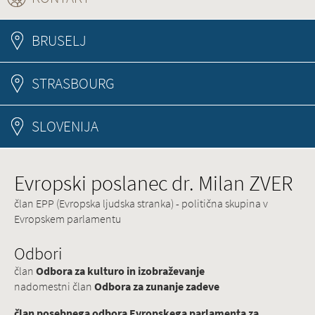
BRUSELJ
STRASBOURG
SLOVENIJA
Evropski poslanec dr. Milan ZVER
član EPP (Evropska ljudska stranka) - politična skupina v
Evropskem parlamentu
Odbori
član
Odbora za kulturo in izobraževanje
nadomestni član
Odbora za zunanje zadeve
član posebnega odbora Evropskega parlamenta za