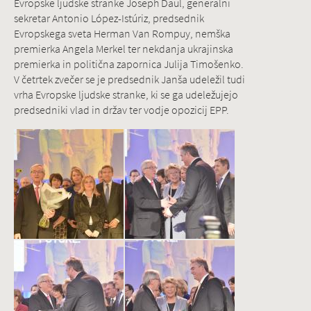
Evropske ljudske stranke Joseph Daul, generalni
sekretar Antonio López-Istúriz, predsednik
Evropskega sveta Herman Van Rompuy, nemška
premierka Angela Merkel ter nekdanja ukrajinska
premierka in politična zapornica Julija Timošenko.
V četrtek zvečer se je predsednik Janša udeležil tudi
vrha Evropske ljudske stranke, ki se ga udeležujejo
predsedniki vlad in držav ter vodje opozicij EPP.