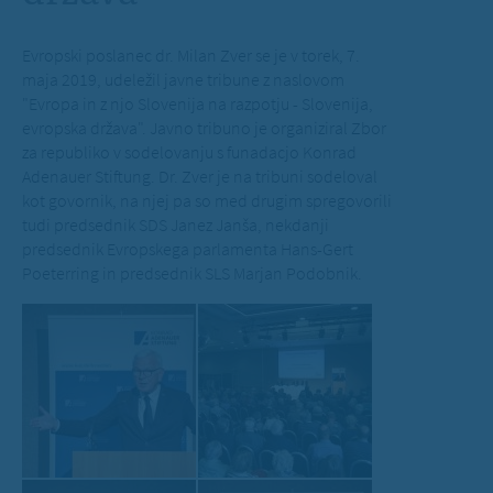
Evropski poslanec dr. Milan Zver se je v torek, 7.
maja 2019, udeležil javne tribune z naslovom
"Evropa in z njo Slovenija na razpotju - Slovenija,
evropska država". Javno tribuno je organiziral Zbor
za republiko v sodelovanju s funadacjo Konrad
Adenauer Stiftung. Dr. Zver je na tribuni sodeloval
kot govornik, na njej pa so med drugim spregovorili
tudi predsednik SDS Janez Janša, nekdanji
predsednik Evropskega parlamenta Hans-Gert
Poeterring in predsednik SLS Marjan Podobnik.