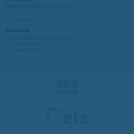
petra.skrinjar@europarl.europa.eu
T: +32 2 28 37315
M: +32 494 64 18 14
Polona Kek
polona.kek@europarl.europa.eu
T: +32 2 28 47315
M: +386 40 672 819