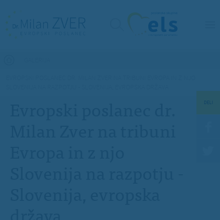
Nahajate se tukaj
GALERIJA
EVROPSKI POSLANEC DR. MILAN ZVER NA TRIBUNI EVROPA IN Z NJO
SLOVENIJA NA RAZPOTJU - SLOVENIJA, EVROPSKA DRŽAVA
Evropski poslanec dr.
DELI
Milan Zver na tribuni
Evropa in z njo
Slovenija na razpotju -
Slovenija, evropska
država