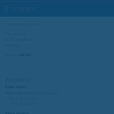
SLOVENIJA
Parlement Européen
Rue Wiertz 60
B-1047 Bruxelles
Belgique
pisarna
14E254
Asistenti
Peter Šuhel
peter.suhel@europarl.europa.eu
T: +32 2 28 37315
M: +386 40 886 334
Petra Škrinjar