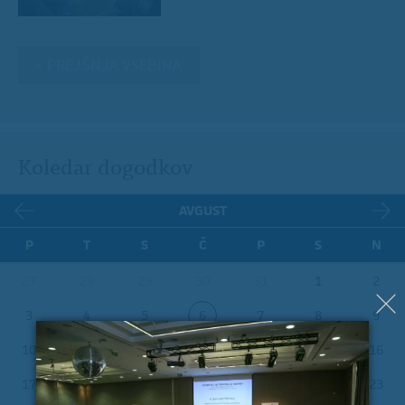
« PREJŠNJA VSEBINA
Koledar dogodkov
AVGUST
P
T
S
Č
P
S
N
27
28
29
30
31
1
2
3
4
5
6
7
8
9
10
11
12
13
14
15
16
17
18
19
20
21
22
23