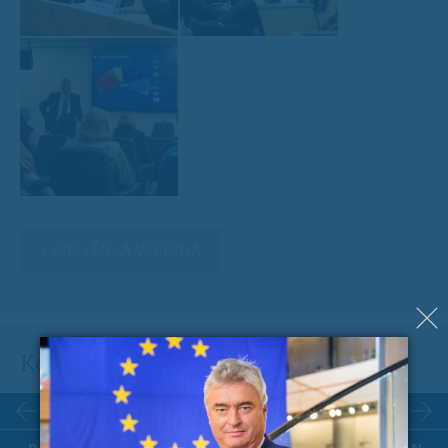
« PREJŠNJA VSEBINA
Koledar dogodkov
AVGUST