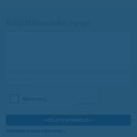
Pošlji Milanu nekaj lepega
Vaše spročilo
*
Vaša e-pošta
*
PREBERI PISMA PODPORE »