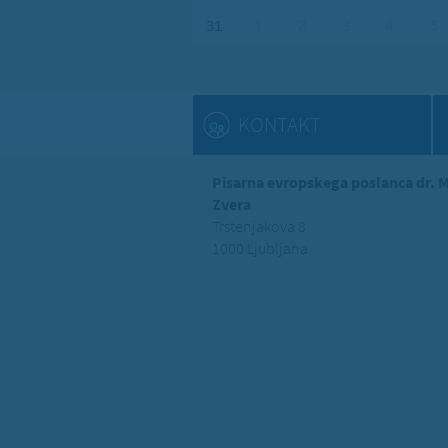
31
1
2
3
4
5
KONTAKT
Pisarna evropskega poslanca dr. 
Zvera
Trstenjakova 8
1000 Ljubljana