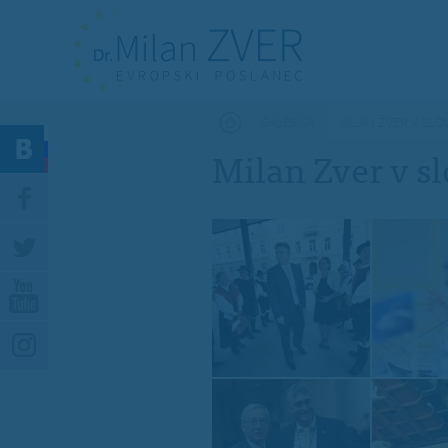
Nahajate se tukaj
GALERIJA
MILAN ZVER V SLO
Milan Zver v s