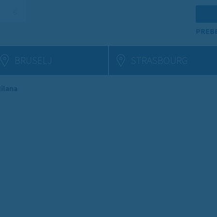
6
PREBE
BRUSELJ
STRASBOURG
Milana