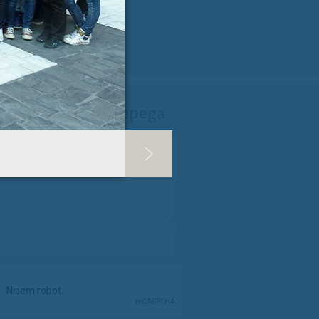
ji Milanu nekaj lepega
spročilo
*
e-pošta
*