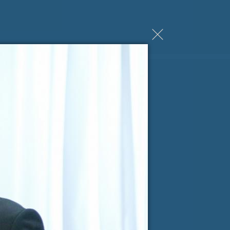
ji Milanu nekaj lepega
spročilo
*
e-pošta
*