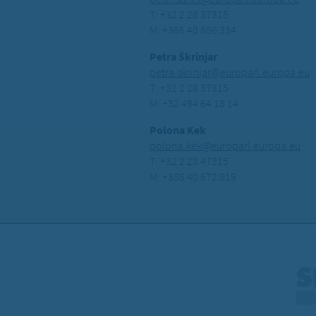
T: +32 2 28 37315
M: +386 40 886 334
Petra Škrinjar
petra.skrinjar@europarl.europa.eu
T: +32 2 28 37315
M: +32 494 64 18 14
Polona Kek
polona.kek@europarl.europa.eu
T: +32 2 28 47315
M: +386 40 672 819