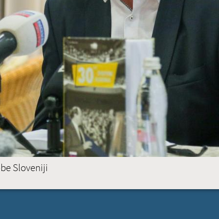
6
PREBE
BRUSELJ
(ACTIVE TAB)
STRASBOURG
obe Sloveniji