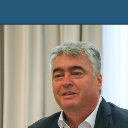
Zadnje na blogu
Pošl
Vaše 
TOREK, 12. JULIJ 2022
Erasmus+ je po koronakrizi dobil
N
nov zagon
2
Dragi mladi, dragi prijatelji,
PREBERITE VEČ »
9
Vaša 
16
23
30