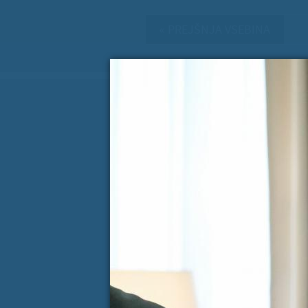
« PREJŠNJA VSEBINA
Koledar dogodkov
AVGUST
P
T
S
Č
P
S
27
28
29
30
31
1
3
4
5
6
7
8
10
11
12
13
14
15
17
18
19
20
21
22
24
25
26
27
28
29