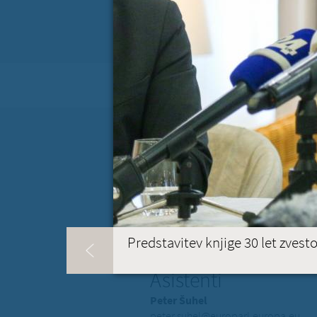
31
1
2
3
4
5
KONTAKT
Parlement Européen
Rue Wiertz 60
B-1047 Bruxelles
Belgique
pisarna
14E254
Predstavitev knjige 30 let zvest
Asistenti
Peter Šuhel
peter.suhel@europarl.europa.eu