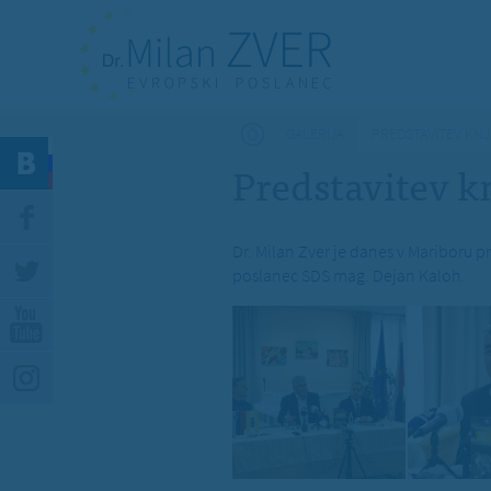
Nahajate se tukaj
GALERIJA
PREDSTAVITEV KNJI
Predstavitev kn
Dr. Milan Zver je danes v Mariboru pr
poslanec SDS mag. Dejan Kaloh.