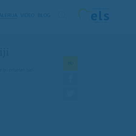
ALERIJA
VIDEO
BLOG
ji
DELI
e bil prisoten tudi