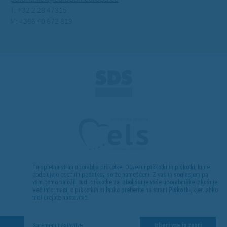
T: +32 2 28 47315
M: +386 40 672 819
Ta spletna stran uporablja piškotke. Obvezni piškotki in piškotki, ki ne
obdelujejo osebnih podatkov, so že nameščeni. Z vašim soglasjem pa
vam bomo naložili tudi piškotke za izboljšanje vaše uporabniške izkušnje.
Več informacij o piškotkih si lahko preberite na strani
Piškotki
, kjer lahko
tudi urejate nastavitve.
Kolofon
Spremeni nastavitve
Izberi vse in zapri