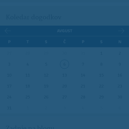
Koledar dogodkov
AVGUST
P
T
S
Č
P
S
N
27
28
29
30
31
1
2
3
4
5
6
7
8
9
10
11
12
13
14
15
16
17
18
19
20
21
22
23
24
25
26
27
28
29
30
31
1
2
3
4
5
6
Zadnje na blogu