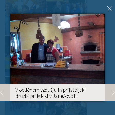
V odličnem vzdušju in prijateljski
družbi pri Micki v Janežovcih