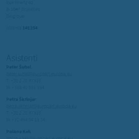
Rue Wiertz 60
B-1047 Bruxelles
Belgique
pisarna
14E254
Asistenti
Peter Šuhel
peter.suhel@europarl.europa.eu
T: +32 2 28 37315
M: +386 40 886 334
Petra Škrinjar
petra.skrinjar@europarl.europa.eu
T: +32 2 28 37315
M: +32 494 64 18 14
Polona Kek
polona.kek@europarl.europa.eu