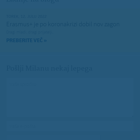
TOREK, 12. JULIJ 2022
Erasmus+ je po koronakrizi dobil nov zagon
Dragi mladi, dragi prijatelji,
PREBERITE VEČ »
Pošlji Milanu nekaj lepega
Vaše spročilo
*
Vaša e-pošta
*