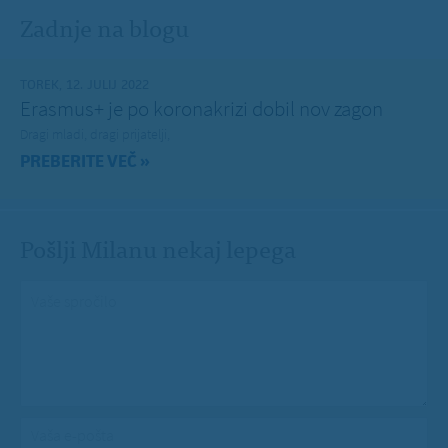
Zadnje na blogu
TOREK, 12. JULIJ 2022
Erasmus+ je po koronakrizi dobil nov zagon
Dragi mladi, dragi prijatelji,
PREBERITE VEČ »
Pošlji Milanu nekaj lepega
Vaše spročilo
*
Vaša e-pošta
*