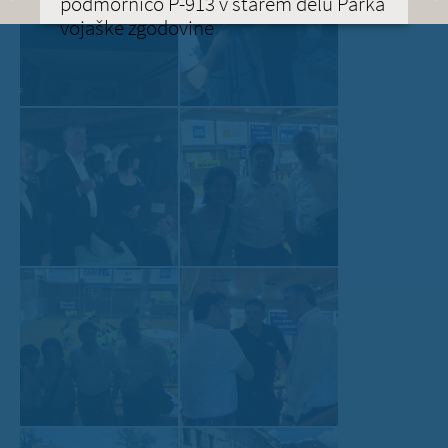
podmornico P-913 v starem delu Parka
vojaške zgodovine