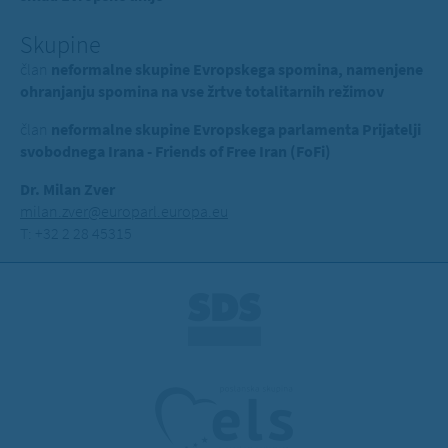
Skupine
član
neformalne skupine Evropskega spomina, namenjene
ohranjanju spomina na vse žrtve totalitarnih režimov
član
neformalne skupine Evropskega parlamenta Prijatelji
svobodnega Irana - Friends of Free Iran (FoFi)
Dr. Milan Zver
milan.zver@europarl.europa.eu
T: +32 2 28 45315